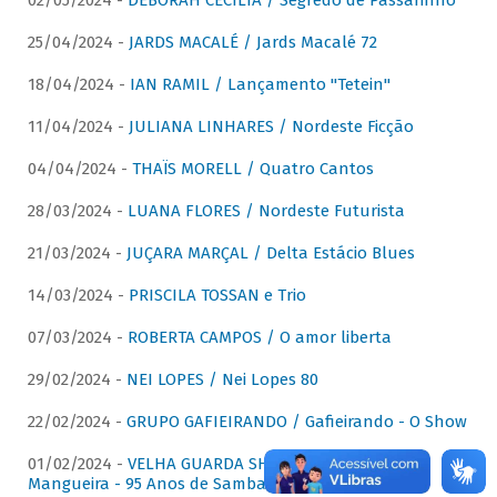
02/05/2024 -
DÉBORAH CECÍLIA / Segredo de Passarinho
25/04/2024 -
JARDS MACALÉ / Jards Macalé 72
18/04/2024 -
IAN RAMIL / Lançamento "Tetein"
11/04/2024 -
JULIANA LINHARES / Nordeste Ficção
04/04/2024 -
THAÏS MORELL / Quatro Cantos
28/03/2024 -
LUANA FLORES / Nordeste Futurista
21/03/2024 -
JUÇARA MARÇAL / Delta Estácio Blues
14/03/2024 -
PRISCILA TOSSAN e Trio
07/03/2024 -
ROBERTA CAMPOS / O amor liberta
29/02/2024 -
NEI LOPES / Nei Lopes 80
22/02/2024 -
GRUPO GAFIEIRANDO / Gafieirando - O Show
01/02/2024 -
VELHA GUARDA SHOW DA MANGUEIRA /
Mangueira - 95 Anos de Samba