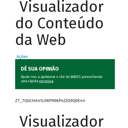
Visualizador
do Conteúdo
da Web
Ações
DÊ SUA OPINIÃO
Ajude-nos a aprimorar o site do BNDES preenchendo
uma rápida
pesquisa
.
Z7_7QGCHA41L0RP906P422Q9Q0E44
Visualizador