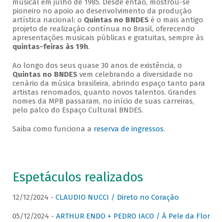
musical em julho de 1985. Desde então, mostrou-se
pioneiro no apoio ao desenvolvimento da produção
artística nacional: o
Quintas no BNDES
é o mais antigo
projeto de realização contínua no Brasil, oferecendo
apresentações musicais públicas e gratuitas, sempre às
quintas-feiras às 19h
.
Ao longo dos seus quase 30 anos de existência, o
Quintas no BNDES
vem celebrando a diversidade no
cenário da música brasileira, abrindo espaço tanto para
artistas renomados, quanto novos talentos. Grandes
nomes da MPB passaram, no início de suas carreiras,
pelo palco do Espaço Cultural BNDES.
Saiba como funciona a
reserva de ingressos
.
Espetáculos realizados
12/12/2024 -
CLAUDIO NUCCI / Direto no Coração
05/12/2024 -
ARTHUR ENDO + PEDRO IACO / À Pele da Flor