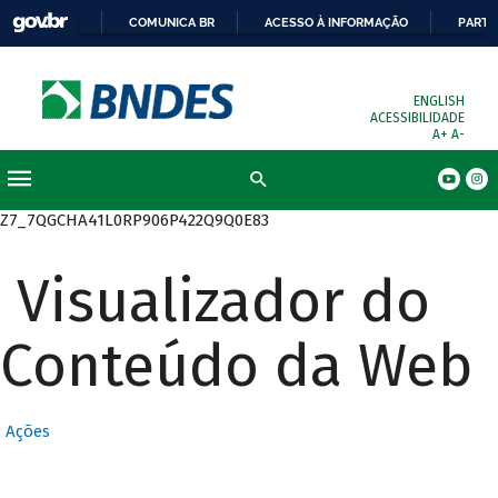
COMUNICA BR
ACESSO À INFORMAÇÃO
PARTI
ENGLISH
ACESSIBILIDADE
A+
A-
Busca
Z7_7QGCHA41L0RP906P422Q9Q0E83
Visualizador do
Conteúdo da Web
Ações