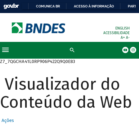
COMUNICA BR
ACESSO À INFORMAÇÃO
PARTI
ENGLISH
ACESSIBILIDADE
A+
A-
Busca
Z7_7QGCHA41L0RP906P422Q9Q0E83
Visualizador do
Conteúdo da Web
Ações