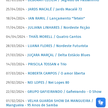
02/05/2024 -
DÉBORAH CECÍLIA / Segredo de Passarinho
25/04/2024 -
JARDS MACALÉ / Jards Macalé 72
18/04/2024 -
IAN RAMIL / Lançamento "Tetein"
11/04/2024 -
JULIANA LINHARES / Nordeste Ficção
04/04/2024 -
THAÏS MORELL / Quatro Cantos
28/03/2024 -
LUANA FLORES / Nordeste Futurista
21/03/2024 -
JUÇARA MARÇAL / Delta Estácio Blues
14/03/2024 -
PRISCILA TOSSAN e Trio
07/03/2024 -
ROBERTA CAMPOS / O amor liberta
29/02/2024 -
NEI LOPES / Nei Lopes 80
22/02/2024 -
GRUPO GAFIEIRANDO / Gafieirando - O Show
01/02/2024 -
VELHA GUARDA SHOW DA MANGUEIRA /
Mangueira - 95 Anos de Samba