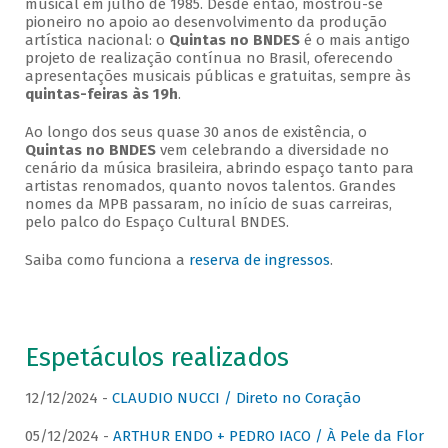
musical em julho de 1985. Desde então, mostrou-se
pioneiro no apoio ao desenvolvimento da produção
artística nacional: o
Quintas no BNDES
é o mais antigo
projeto de realização contínua no Brasil, oferecendo
apresentações musicais públicas e gratuitas, sempre às
quintas-feiras às 19h
.
Ao longo dos seus quase 30 anos de existência, o
Quintas no BNDES
vem celebrando a diversidade no
cenário da música brasileira, abrindo espaço tanto para
artistas renomados, quanto novos talentos. Grandes
nomes da MPB passaram, no início de suas carreiras,
pelo palco do Espaço Cultural BNDES.
Saiba como funciona a
reserva de ingressos
.
Espetáculos realizados
12/12/2024 -
CLAUDIO NUCCI / Direto no Coração
05/12/2024 -
ARTHUR ENDO + PEDRO IACO / À Pele da Flor