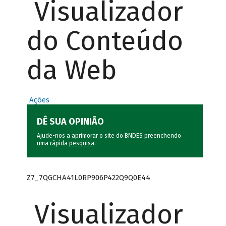
Visualizador
do Conteúdo
da Web
Ações
DÊ SUA OPINIÃO
Ajude-nos a aprimorar o site do BNDES preenchendo
uma rápida
pesquisa
.
Z7_7QGCHA41L0RP906P422Q9Q0E44
Visualizador