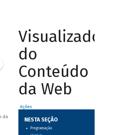
Visualizador
do
Conteúdo
da Web
Ações
o da
NESTA SEÇÃO
Programação