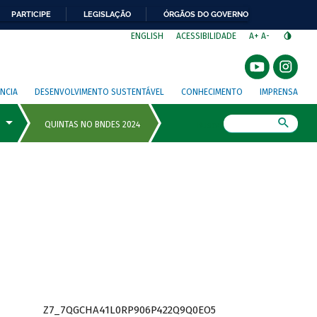
PARTICIPE
LEGISLAÇÃO
ÓRGÃOS DO GOVERNO
⁣
ENGLISH
ACESSIBILIDADE
A+
A-
NCIA
DESENVOLVIMENTO SUSTENTÁVEL
CONHECIMENTO
IMPRENSA
Busca
Z7_7QGCHA41L0RP906P422Q9Q0EO5