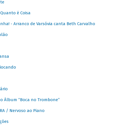
te
Quanto é Coisa
nha! - Arranco de Varsóvia canta Beth Carvalho
olão
ansa
iocando
ário
do Álbum “Boca no Trombone”
A / Nervoso ao Piano
ções