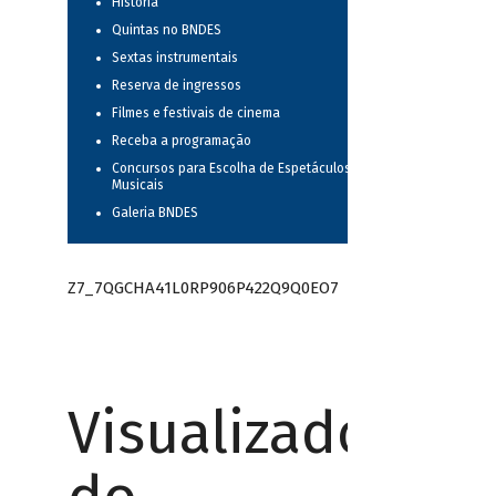
História
Quintas no BNDES
Sextas instrumentais
Reserva de ingressos
Filmes e festivais de cinema
Receba a programação
Concursos para Escolha de Espetáculos
Musicais
Galeria BNDES
Z7_7QGCHA41L0RP906P422Q9Q0EO7
Visualizador