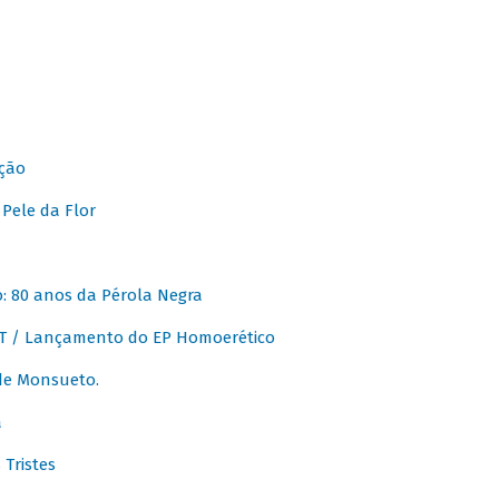
ção
Pele da Flor
 80 anos da Pérola Negra
T / Lançamento do EP Homoerético
de Monsueto.
a
Tristes