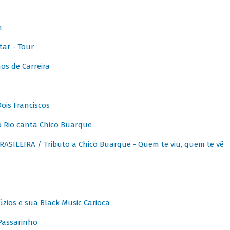
m
ar - Tour
os de Carreira
ois Franciscos
 Rio canta Chico Buarque
SILEIRA / Tributo a Chico Buarque - Quem te viu, quem te vê
zios e sua Black Music Carioca
Passarinho