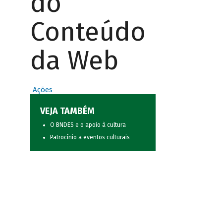
do
Conteúdo
da Web
Ações
VEJA TAMBÉM
O BNDES e o apoio à cultura
Patrocínio a eventos culturais