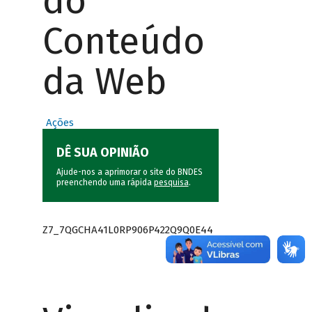
do
Conteúdo
da Web
Ações
DÊ SUA OPINIÃO
Ajude-nos a aprimorar o site do BNDES
preenchendo uma rápida
pesquisa
.
Z7_7QGCHA41L0RP906P422Q9Q0E44