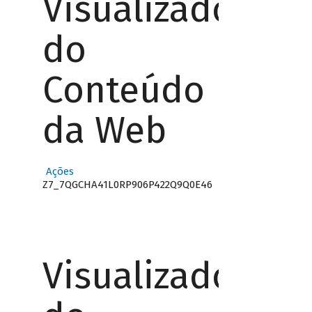
Visualizador
do
Conteúdo
da Web
Ações
Z7_7QGCHA41L0RP906P422Q9Q0E46
Visualizador