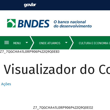
Z7_7QGCHA41L0RP906P422Q9Q0E83
Visualizador do 
Ações
Z7_7QGCHA41L0RP906P422Q9Q0EO2