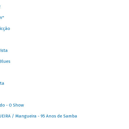
2
n"
icção
ista
Blues
ta
do - O Show
IRA / Mangueira - 95 Anos de Samba