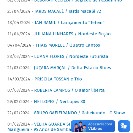
02/05/2024 -
DÉBORAH CECÍLIA / Segredo de Passarinho
25/04/2024 -
JARDS MACALÉ / Jards Macalé 72
18/04/2024 -
IAN RAMIL / Lançamento "Tetein"
11/04/2024 -
JULIANA LINHARES / Nordeste Ficção
04/04/2024 -
THAÏS MORELL / Quatro Cantos
28/03/2024 -
LUANA FLORES / Nordeste Futurista
21/03/2024 -
JUÇARA MARÇAL / Delta Estácio Blues
14/03/2024 -
PRISCILA TOSSAN e Trio
07/03/2024 -
ROBERTA CAMPOS / O amor liberta
29/02/2024 -
NEI LOPES / Nei Lopes 80
22/02/2024 -
GRUPO GAFIEIRANDO / Gafieirando - O Show
01/02/2024 -
VELHA GUARDA SHOW DA MANGUEIRA /
Mangueira - 95 Anos de Samba