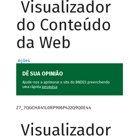
Visualizador
do Conteúdo
da Web
Ações
DÊ SUA OPINIÃO
Ajude-nos a aprimorar o site do BNDES preenchendo
uma rápida
pesquisa
.
Z7_7QGCHA41L0RP906P422Q9Q0E44
Visualizador