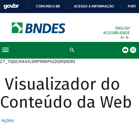
COMUNICA BR
ACESSO À INFORMAÇÃO
PARTI
ENGLISH
ACESSIBILIDADE
A+
A-
Busca
Z7_7QGCHA41L0RP906P422Q9Q0E83
Visualizador do
Conteúdo da Web
Ações