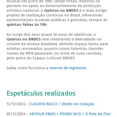
musical em julho de 1985. Desde então, mostrou-se
pioneiro no apoio ao desenvolvimento da produção
artística nacional: o
Quintas no BNDES
é o mais antigo
projeto de realização contínua no Brasil, oferecendo
apresentações musicais públicas e gratuitas, sempre às
quintas-feiras às 19h
.
Ao longo dos seus quase 30 anos de existência, o
Quintas no BNDES
vem celebrando a diversidade no
cenário da música brasileira, abrindo espaço tanto para
artistas renomados, quanto novos talentos. Grandes
nomes da MPB passaram, no início de suas carreiras,
pelo palco do Espaço Cultural BNDES.
Saiba como funciona a
reserva de ingressos
.
Espetáculos realizados
12/12/2024 -
CLAUDIO NUCCI / Direto no Coração
05/12/2024 -
ARTHUR ENDO + PEDRO IACO / À Pele da Flor