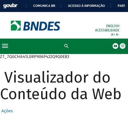
COMUNICA BR
ACESSO À INFORMAÇÃO
PARTI
ENGLISH
ACESSIBILIDADE
A+
A-
Busca
Z7_7QGCHA41L0RP906P422Q9Q0E83
Visualizador do
Conteúdo da Web
Ações