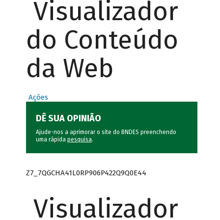
Visualizador
do Conteúdo
da Web
Ações
DÊ SUA OPINIÃO
Ajude-nos a aprimorar o site do BNDES preenchendo
uma rápida
pesquisa
.
Z7_7QGCHA41L0RP906P422Q9Q0E44
Visualizador