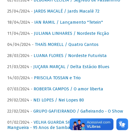
02/05/2024 -
DÉBORAH CECÍLIA / Segredo de Passarinho
25/04/2024 -
JARDS MACALÉ / Jards Macalé 72
18/04/2024 -
IAN RAMIL / Lançamento "Tetein"
11/04/2024 -
JULIANA LINHARES / Nordeste Ficção
04/04/2024 -
THAÏS MORELL / Quatro Cantos
28/03/2024 -
LUANA FLORES / Nordeste Futurista
21/03/2024 -
JUÇARA MARÇAL / Delta Estácio Blues
14/03/2024 -
PRISCILA TOSSAN e Trio
07/03/2024 -
ROBERTA CAMPOS / O amor liberta
29/02/2024 -
NEI LOPES / Nei Lopes 80
22/02/2024 -
GRUPO GAFIEIRANDO / Gafieirando - O Show
01/02/2024 -
VELHA GUARDA SHOW DA MANGUEIRA /
Mangueira - 95 Anos de Samba