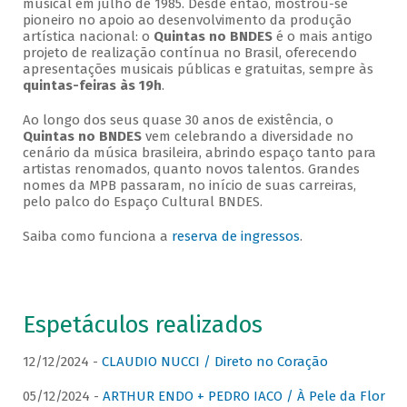
musical em julho de 1985. Desde então, mostrou-se
pioneiro no apoio ao desenvolvimento da produção
artística nacional: o
Quintas no BNDES
é o mais antigo
projeto de realização contínua no Brasil, oferecendo
apresentações musicais públicas e gratuitas, sempre às
quintas-feiras às 19h
.
Ao longo dos seus quase 30 anos de existência, o
Quintas no BNDES
vem celebrando a diversidade no
cenário da música brasileira, abrindo espaço tanto para
artistas renomados, quanto novos talentos. Grandes
nomes da MPB passaram, no início de suas carreiras,
pelo palco do Espaço Cultural BNDES.
Saiba como funciona a
reserva de ingressos
.
Espetáculos realizados
12/12/2024 -
CLAUDIO NUCCI / Direto no Coração
05/12/2024 -
ARTHUR ENDO + PEDRO IACO / À Pele da Flor