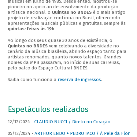
musical em julho de 1985. Desde então, mostrou-se
pioneiro no apoio ao desenvolvimento da produção
artística nacional: o
Quintas no BNDES
é o mais antigo
projeto de realização contínua no Brasil, oferecendo
apresentações musicais públicas e gratuitas, sempre às
quintas-feiras às 19h
.
Ao longo dos seus quase 30 anos de existência, o
Quintas no BNDES
vem celebrando a diversidade no
cenário da música brasileira, abrindo espaço tanto para
artistas renomados, quanto novos talentos. Grandes
nomes da MPB passaram, no início de suas carreiras,
pelo palco do Espaço Cultural BNDES.
Saiba como funciona a
reserva de ingressos
.
Espetáculos realizados
12/12/2024 -
CLAUDIO NUCCI / Direto no Coração
05/12/2024 -
ARTHUR ENDO + PEDRO IACO / À Pele da Flor