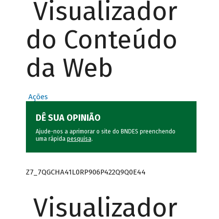
Visualizador
do Conteúdo
da Web
Ações
DÊ SUA OPINIÃO
Ajude-nos a aprimorar o site do BNDES preenchendo
uma rápida
pesquisa
.
Z7_7QGCHA41L0RP906P422Q9Q0E44
Visualizador