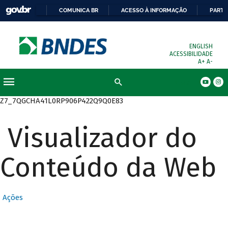
COMUNICA BR
ACESSO À INFORMAÇÃO
PARTI
ENGLISH
ACESSIBILIDADE
A+
A-
Busca
Z7_7QGCHA41L0RP906P422Q9Q0E83
Visualizador do
Conteúdo da Web
Ações