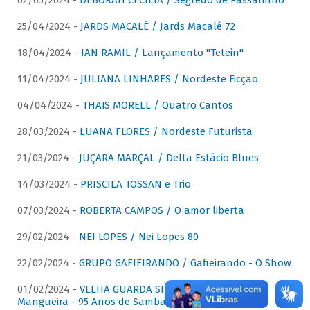
02/05/2024 -
DÉBORAH CECÍLIA / Segredo de Passarinho
25/04/2024 -
JARDS MACALÉ / Jards Macalé 72
18/04/2024 -
IAN RAMIL / Lançamento "Tetein"
11/04/2024 -
JULIANA LINHARES / Nordeste Ficção
04/04/2024 -
THAÏS MORELL / Quatro Cantos
28/03/2024 -
LUANA FLORES / Nordeste Futurista
21/03/2024 -
JUÇARA MARÇAL / Delta Estácio Blues
14/03/2024 -
PRISCILA TOSSAN e Trio
07/03/2024 -
ROBERTA CAMPOS / O amor liberta
29/02/2024 -
NEI LOPES / Nei Lopes 80
22/02/2024 -
GRUPO GAFIEIRANDO / Gafieirando - O Show
01/02/2024 -
VELHA GUARDA SHOW DA MANGUEIRA /
Mangueira - 95 Anos de Samba