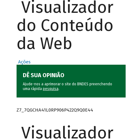
Visualizador
do Conteúdo
da Web
Ações
DÊ SUA OPINIÃO
Ajude-nos a aprimorar o site do BNDES preenchendo
uma rápida
pesquisa
.
Z7_7QGCHA41L0RP906P422Q9Q0E44
Visualizador