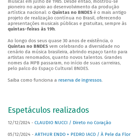
musical em julho de 1985. Desde então, mostrou-se
pioneiro no apoio ao desenvolvimento da produção
artística nacional: o
Quintas no BNDES
é o mais antigo
projeto de realização contínua no Brasil, oferecendo
apresentações musicais públicas e gratuitas, sempre às
quintas-feiras às 19h
.
Ao longo dos seus quase 30 anos de existência, o
Quintas no BNDES
vem celebrando a diversidade no
cenário da música brasileira, abrindo espaço tanto para
artistas renomados, quanto novos talentos. Grandes
nomes da MPB passaram, no início de suas carreiras,
pelo palco do Espaço Cultural BNDES.
Saiba como funciona a
reserva de ingressos
.
Espetáculos realizados
12/12/2024 -
CLAUDIO NUCCI / Direto no Coração
05/12/2024 -
ARTHUR ENDO + PEDRO IACO / À Pele da Flor