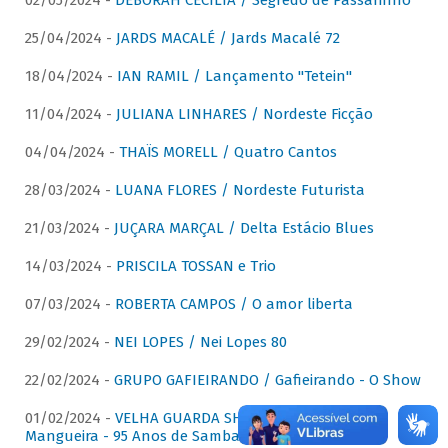
02/05/2024 -
DÉBORAH CECÍLIA / Segredo de Passarinho
25/04/2024 -
JARDS MACALÉ / Jards Macalé 72
18/04/2024 -
IAN RAMIL / Lançamento "Tetein"
11/04/2024 -
JULIANA LINHARES / Nordeste Ficção
04/04/2024 -
THAÏS MORELL / Quatro Cantos
28/03/2024 -
LUANA FLORES / Nordeste Futurista
21/03/2024 -
JUÇARA MARÇAL / Delta Estácio Blues
14/03/2024 -
PRISCILA TOSSAN e Trio
07/03/2024 -
ROBERTA CAMPOS / O amor liberta
29/02/2024 -
NEI LOPES / Nei Lopes 80
22/02/2024 -
GRUPO GAFIEIRANDO / Gafieirando - O Show
01/02/2024 -
VELHA GUARDA SHOW DA MANGUEIRA /
Mangueira - 95 Anos de Samba