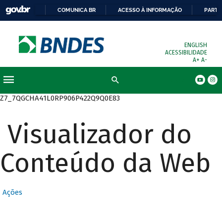
COMUNICA BR
ACESSO À INFORMAÇÃO
PARTI
ENGLISH
ACESSIBILIDADE
A+
A-
Busca
Z7_7QGCHA41L0RP906P422Q9Q0E83
Visualizador do
Conteúdo da Web
Ações