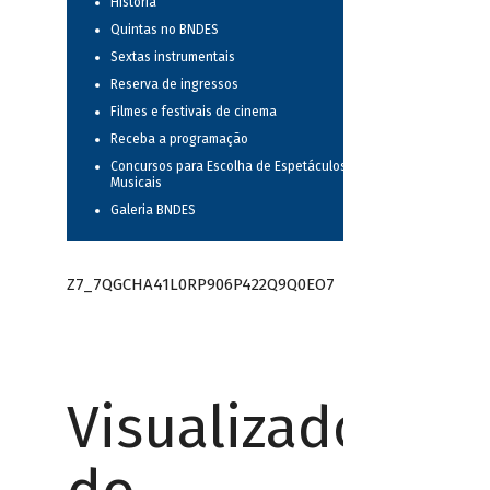
História
Quintas no BNDES
Sextas instrumentais
Reserva de ingressos
Filmes e festivais de cinema
Receba a programação
Concursos para Escolha de Espetáculos
Musicais
Galeria BNDES
Z7_7QGCHA41L0RP906P422Q9Q0EO7
Visualizador