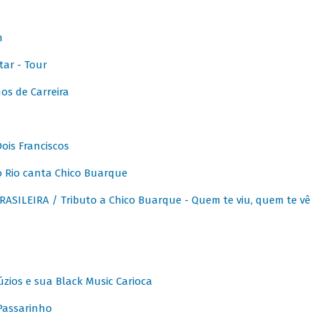
m
ar - Tour
os de Carreira
ois Franciscos
 Rio canta Chico Buarque
SILEIRA / Tributo a Chico Buarque - Quem te viu, quem te vê
zios e sua Black Music Carioca
Passarinho