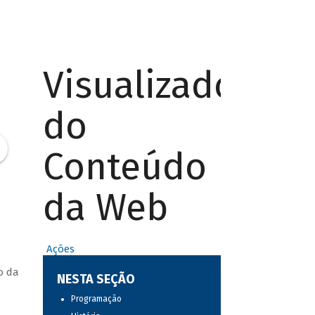
Visualizador
do
Conteúdo
da Web
Ações
o da
NESTA SEÇÃO
Programação