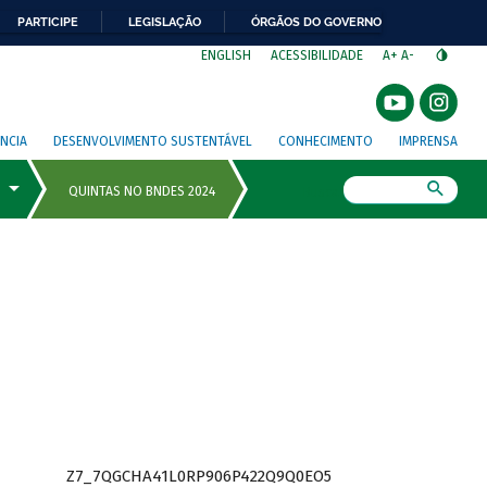
PARTICIPE
LEGISLAÇÃO
ÓRGÃOS DO GOVERNO
⁣
ENGLISH
ACESSIBILIDADE
A+
A-
NCIA
DESENVOLVIMENTO SUSTENTÁVEL
CONHECIMENTO
IMPRENSA
Busca
Z7_7QGCHA41L0RP906P422Q9Q0EO5