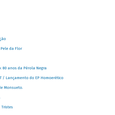
ção
Pele da Flor
 80 anos da Pérola Negra
T / Lançamento do EP Homoerético
de Monsueto.
a
Tristes