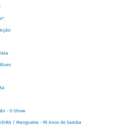
2
n"
icção
ista
Blues
ta
do - O Show
IRA / Mangueira - 95 Anos de Samba