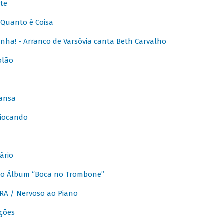
te
Quanto é Coisa
nha! - Arranco de Varsóvia canta Beth Carvalho
olão
ansa
iocando
ário
do Álbum “Boca no Trombone”
A / Nervoso ao Piano
ções