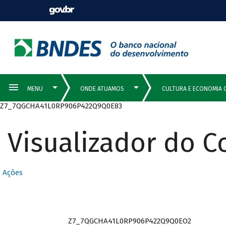
Z7_7QGCHA41L0RP906P422Q9Q0E83
Visualizador do 
Ações
Z7_7QGCHA41L0RP906P422Q9Q0EO2