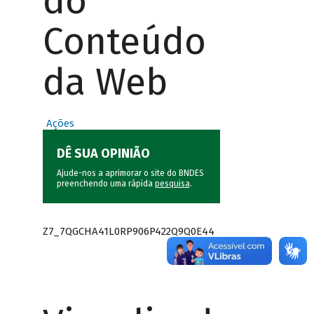
do
Conteúdo
da Web
Ações
DÊ SUA OPINIÃO
Ajude-nos a aprimorar o site do BNDES
preenchendo uma rápida
pesquisa
.
Z7_7QGCHA41L0RP906P422Q9Q0E44