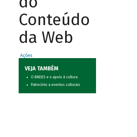
do
Conteúdo
da Web
Ações
VEJA TAMBÉM
O BNDES e o apoio à cultura
Patrocínio a eventos culturais