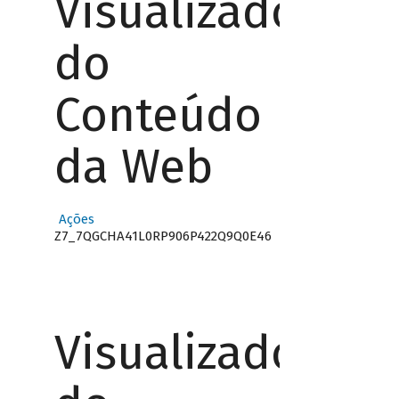
Visualizador
do
Conteúdo
da Web
Ações
Z7_7QGCHA41L0RP906P422Q9Q0E46
Visualizador