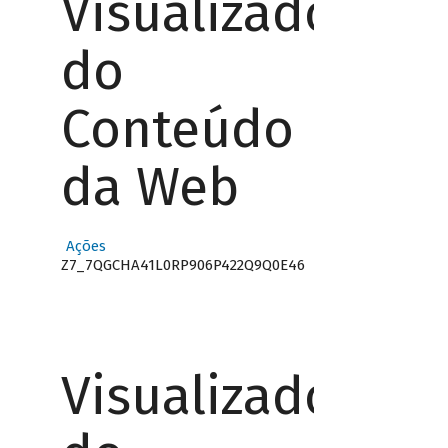
Visualizador
do
Conteúdo
da Web
Ações
Z7_7QGCHA41L0RP906P422Q9Q0E46
Visualizador