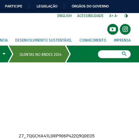
PARTICIPE
LEGISLAÇÃO
ÓRGÃOS DO GOVERNO
⁣
ENGLISH
ACESSIBILIDADE
A+
A-
NCIA
DESENVOLVIMENTO SUSTENTÁVEL
CONHECIMENTO
IMPRENSA
Busca
Z7_7QGCHA41L0RP906P422Q9Q0EO5