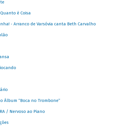
te
Quanto é Coisa
nha! - Arranco de Varsóvia canta Beth Carvalho
olão
ansa
iocando
ário
do Álbum “Boca no Trombone”
A / Nervoso ao Piano
ções