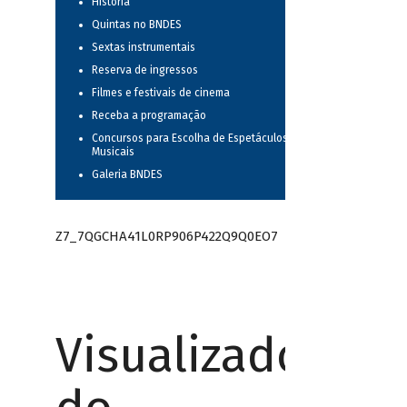
História
Quintas no BNDES
Sextas instrumentais
Reserva de ingressos
Filmes e festivais de cinema
Receba a programação
Concursos para Escolha de Espetáculos
Musicais
Galeria BNDES
Z7_7QGCHA41L0RP906P422Q9Q0EO7
Visualizador