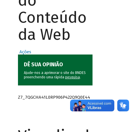
do
Conteúdo
da Web
Ações
DÊ SUA OPINIÃO
Ajude-nos a aprimorar o site do BNDES
preenchendo uma rápida
pesquisa
.
Z7_7QGCHA41L0RP906P422Q9Q0E44