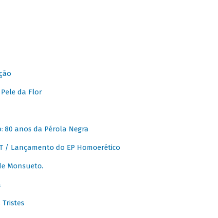
ção
Pele da Flor
 80 anos da Pérola Negra
T / Lançamento do EP Homoerético
de Monsueto.
a
Tristes