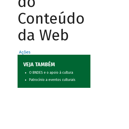
do
Conteúdo
da Web
Ações
VEJA TAMBÉM
O BNDES e o apoio à cultura
Patrocínio a eventos culturais