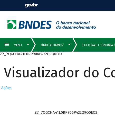
Z7_7QGCHA41L0RP906P422Q9Q0E83
Visualizador do 
Ações
Z7_7QGCHA41L0RP906P422Q9Q0EO2