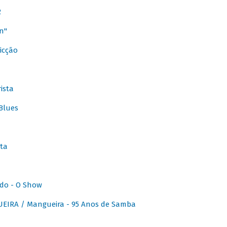
2
n"
icção
ista
Blues
ta
do - O Show
IRA / Mangueira - 95 Anos de Samba