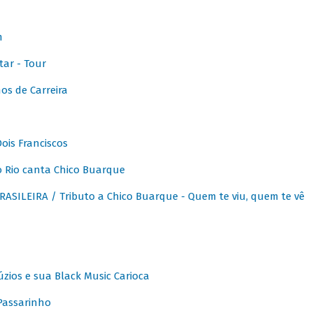
m
ar - Tour
os de Carreira
ois Franciscos
 Rio canta Chico Buarque
SILEIRA / Tributo a Chico Buarque - Quem te viu, quem te vê
zios e sua Black Music Carioca
Passarinho