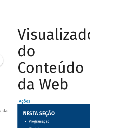
Visualizador
do
Conteúdo
da Web
Ações
o da
NESTA SEÇÃO
Programação