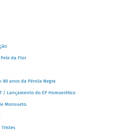
ção
Pele da Flor
 80 anos da Pérola Negra
T / Lançamento do EP Homoerético
de Monsueto.
a
Tristes