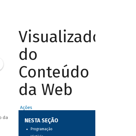
Visualizador
do
Conteúdo
da Web
Ações
o da
NESTA SEÇÃO
Programação