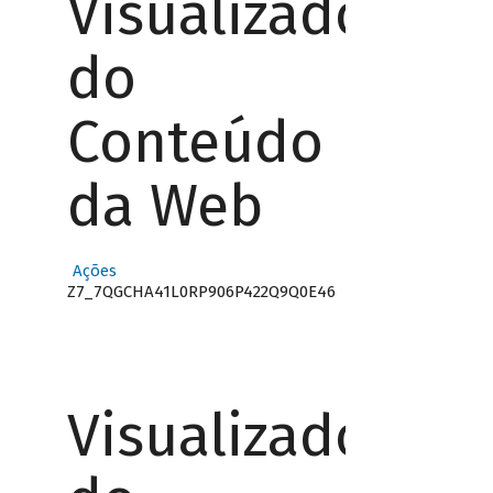
Visualizador
do
Conteúdo
da Web
Ações
Z7_7QGCHA41L0RP906P422Q9Q0E46
Visualizador