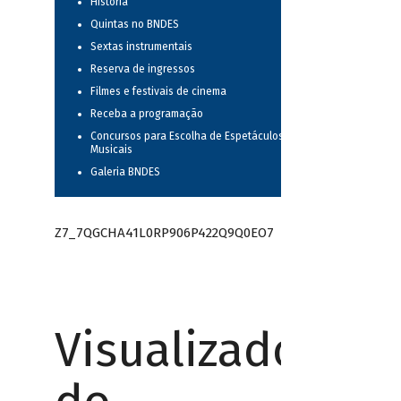
História
Quintas no BNDES
Sextas instrumentais
Reserva de ingressos
Filmes e festivais de cinema
Receba a programação
Concursos para Escolha de Espetáculos
Musicais
Galeria BNDES
Z7_7QGCHA41L0RP906P422Q9Q0EO7
Visualizador