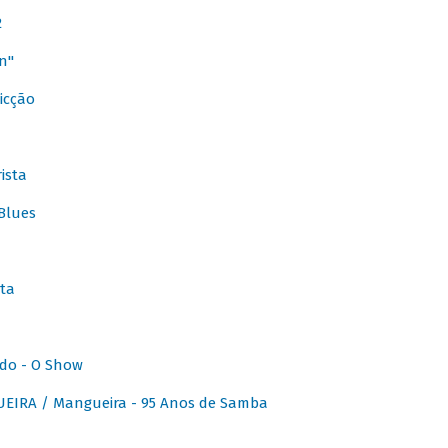
2
n"
icção
ista
Blues
ta
do - O Show
IRA / Mangueira - 95 Anos de Samba