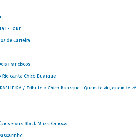
m
ar - Tour
os de Carreira
ois Franciscos
 Rio canta Chico Buarque
SILEIRA / Tributo a Chico Buarque - Quem te viu, quem te vê
zios e sua Black Music Carioca
Passarinho