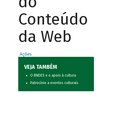
do
Conteúdo
da Web
Ações
VEJA TAMBÉM
O BNDES e o apoio à cultura
Patrocínio a eventos culturais