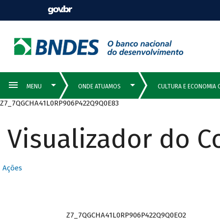
Z7_7QGCHA41L0RP906P422Q9Q0E83
Visualizador do 
Ações
Z7_7QGCHA41L0RP906P422Q9Q0EO2