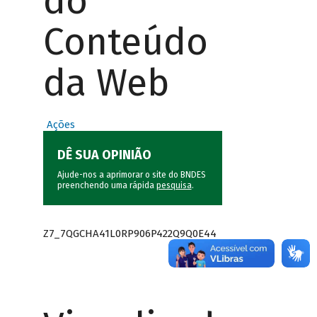
do
Conteúdo
da Web
Ações
DÊ SUA OPINIÃO
Ajude-nos a aprimorar o site do BNDES
preenchendo uma rápida
pesquisa
.
Z7_7QGCHA41L0RP906P422Q9Q0E44