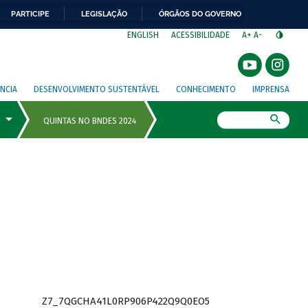
PARTICIPE
LEGISLAÇÃO
ÓRGÃOS DO GOVERNO
⁣
ENGLISH
ACESSIBILIDADE
A+
A-
NCIA
DESENVOLVIMENTO SUSTENTÁVEL
CONHECIMENTO
IMPRENSA
Busca
Z7_7QGCHA41L0RP906P422Q9Q0EO5