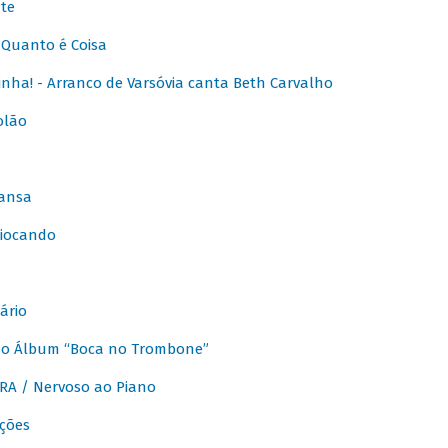
te
Quanto é Coisa
nha! - Arranco de Varsóvia canta Beth Carvalho
olão
ansa
iocando
ário
do Álbum “Boca no Trombone”
A / Nervoso ao Piano
ções