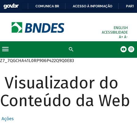
COMUNICA BR
ACESSO À INFORMAÇÃO
PARTI
ENGLISH
ACESSIBILIDADE
A+
A-
Busca
Z7_7QGCHA41L0RP906P422Q9Q0E83
Visualizador do
Conteúdo da Web
Ações