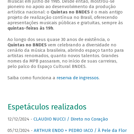
musical em julho de 1985. Desde então, mostrou-se
pioneiro no apoio ao desenvolvimento da produção
artística nacional: o
Quintas no BNDES
é o mais antigo
projeto de realização contínua no Brasil, oferecendo
apresentações musicais públicas e gratuitas, sempre às
quintas-feiras às 19h
.
Ao longo dos seus quase 30 anos de existência, o
Quintas no BNDES
vem celebrando a diversidade no
cenário da música brasileira, abrindo espaço tanto para
artistas renomados, quanto novos talentos. Grandes
nomes da MPB passaram, no início de suas carreiras,
pelo palco do Espaço Cultural BNDES.
Saiba como funciona a
reserva de ingressos
.
Espetáculos realizados
12/12/2024 -
CLAUDIO NUCCI / Direto no Coração
05/12/2024 -
ARTHUR ENDO + PEDRO IACO / À Pele da Flor