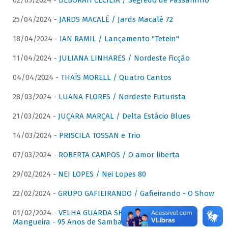
02/05/2024 -
DÉBORAH CECÍLIA / Segredo de Passarinho
25/04/2024 -
JARDS MACALÉ / Jards Macalé 72
18/04/2024 -
IAN RAMIL / Lançamento "Tetein"
11/04/2024 -
JULIANA LINHARES / Nordeste Ficção
04/04/2024 -
THAÏS MORELL / Quatro Cantos
28/03/2024 -
LUANA FLORES / Nordeste Futurista
21/03/2024 -
JUÇARA MARÇAL / Delta Estácio Blues
14/03/2024 -
PRISCILA TOSSAN e Trio
07/03/2024 -
ROBERTA CAMPOS / O amor liberta
29/02/2024 -
NEI LOPES / Nei Lopes 80
22/02/2024 -
GRUPO GAFIEIRANDO / Gafieirando - O Show
01/02/2024 -
VELHA GUARDA SHOW DA MANGUEIRA /
Mangueira - 95 Anos de Samba