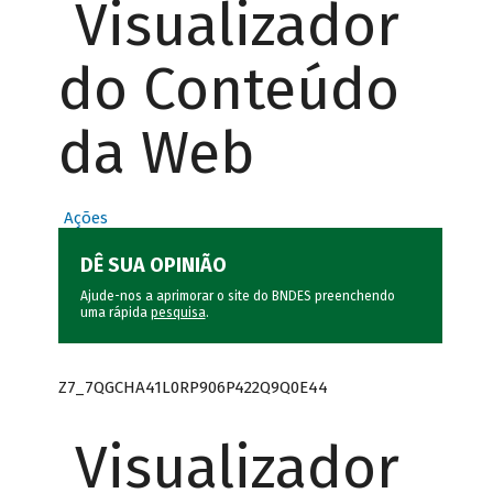
Visualizador
do Conteúdo
da Web
Ações
DÊ SUA OPINIÃO
Ajude-nos a aprimorar o site do BNDES preenchendo
uma rápida
pesquisa
.
Z7_7QGCHA41L0RP906P422Q9Q0E44
Visualizador