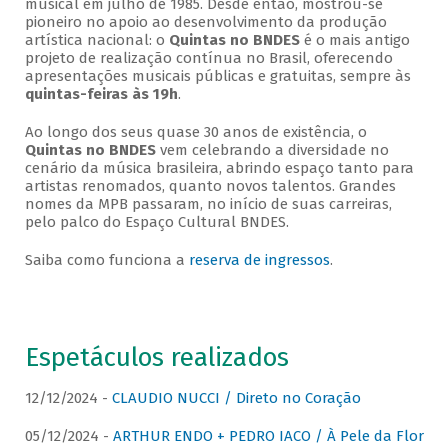
musical em julho de 1985. Desde então, mostrou-se
pioneiro no apoio ao desenvolvimento da produção
artística nacional: o
Quintas no BNDES
é o mais antigo
projeto de realização contínua no Brasil, oferecendo
apresentações musicais públicas e gratuitas, sempre às
quintas-feiras às 19h
.
Ao longo dos seus quase 30 anos de existência, o
Quintas no BNDES
vem celebrando a diversidade no
cenário da música brasileira, abrindo espaço tanto para
artistas renomados, quanto novos talentos. Grandes
nomes da MPB passaram, no início de suas carreiras,
pelo palco do Espaço Cultural BNDES.
Saiba como funciona a
reserva de ingressos
.
Espetáculos realizados
12/12/2024 -
CLAUDIO NUCCI / Direto no Coração
05/12/2024 -
ARTHUR ENDO + PEDRO IACO / À Pele da Flor