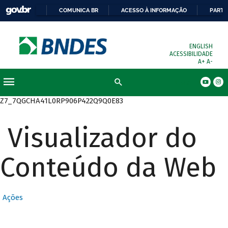
COMUNICA BR
ACESSO À INFORMAÇÃO
PARTI
ENGLISH
ACESSIBILIDADE
A+
A-
Busca
Z7_7QGCHA41L0RP906P422Q9Q0E83
Visualizador do
Conteúdo da Web
Ações