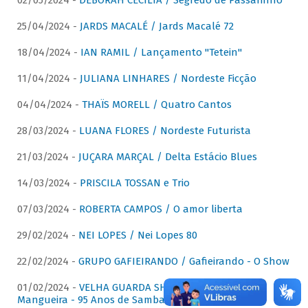
02/05/2024 -
DÉBORAH CECÍLIA / Segredo de Passarinho
25/04/2024 -
JARDS MACALÉ / Jards Macalé 72
18/04/2024 -
IAN RAMIL / Lançamento "Tetein"
11/04/2024 -
JULIANA LINHARES / Nordeste Ficção
04/04/2024 -
THAÏS MORELL / Quatro Cantos
28/03/2024 -
LUANA FLORES / Nordeste Futurista
21/03/2024 -
JUÇARA MARÇAL / Delta Estácio Blues
14/03/2024 -
PRISCILA TOSSAN e Trio
07/03/2024 -
ROBERTA CAMPOS / O amor liberta
29/02/2024 -
NEI LOPES / Nei Lopes 80
22/02/2024 -
GRUPO GAFIEIRANDO / Gafieirando - O Show
01/02/2024 -
VELHA GUARDA SHOW DA MANGUEIRA /
Mangueira - 95 Anos de Samba