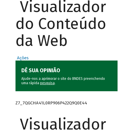
Visualizador
do Conteúdo
da Web
Ações
DÊ SUA OPINIÃO
Ajude-nos a aprimorar o site do BNDES preenchendo
uma rápida
pesquisa
.
Z7_7QGCHA41L0RP906P422Q9Q0E44
Visualizador