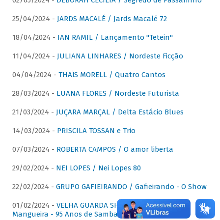
02/05/2024 -
DÉBORAH CECÍLIA / Segredo de Passarinho
25/04/2024 -
JARDS MACALÉ / Jards Macalé 72
18/04/2024 -
IAN RAMIL / Lançamento "Tetein"
11/04/2024 -
JULIANA LINHARES / Nordeste Ficção
04/04/2024 -
THAÏS MORELL / Quatro Cantos
28/03/2024 -
LUANA FLORES / Nordeste Futurista
21/03/2024 -
JUÇARA MARÇAL / Delta Estácio Blues
14/03/2024 -
PRISCILA TOSSAN e Trio
07/03/2024 -
ROBERTA CAMPOS / O amor liberta
29/02/2024 -
NEI LOPES / Nei Lopes 80
22/02/2024 -
GRUPO GAFIEIRANDO / Gafieirando - O Show
01/02/2024 -
VELHA GUARDA SHOW DA MANGUEIRA /
Mangueira - 95 Anos de Samba