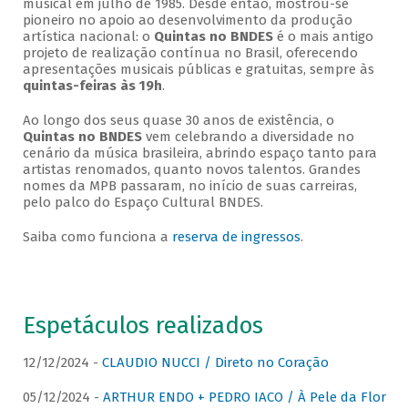
musical em julho de 1985. Desde então, mostrou-se
pioneiro no apoio ao desenvolvimento da produção
artística nacional: o
Quintas no BNDES
é o mais antigo
projeto de realização contínua no Brasil, oferecendo
apresentações musicais públicas e gratuitas, sempre às
quintas-feiras às 19h
.
Ao longo dos seus quase 30 anos de existência, o
Quintas no BNDES
vem celebrando a diversidade no
cenário da música brasileira, abrindo espaço tanto para
artistas renomados, quanto novos talentos. Grandes
nomes da MPB passaram, no início de suas carreiras,
pelo palco do Espaço Cultural BNDES.
Saiba como funciona a
reserva de ingressos
.
Espetáculos realizados
12/12/2024 -
CLAUDIO NUCCI / Direto no Coração
05/12/2024 -
ARTHUR ENDO + PEDRO IACO / À Pele da Flor