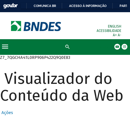
COMUNICA BR
ACESSO À INFORMAÇÃO
PARTI
ENGLISH
ACESSIBILIDADE
A+
A-
Busca
Z7_7QGCHA41L0RP906P422Q9Q0E83
Visualizador do
Conteúdo da Web
Ações