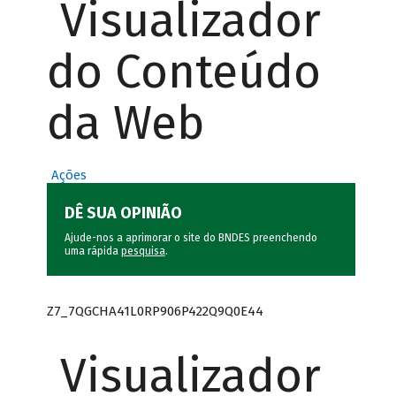
Visualizador
do Conteúdo
da Web
Ações
DÊ SUA OPINIÃO
Ajude-nos a aprimorar o site do BNDES preenchendo
uma rápida
pesquisa
.
Z7_7QGCHA41L0RP906P422Q9Q0E44
Visualizador