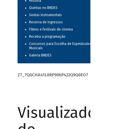
História
Quintas no BNDES
Sextas instrumentais
Reserva de ingressos
Filmes e festivais de cinema
Receba a programação
Concursos para Escolha de Espetáculos
Musicais
Galeria BNDES
Z7_7QGCHA41L0RP906P422Q9Q0EO7
Visualizador