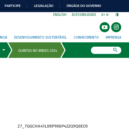
PARTICIPE
LEGISLAÇÃO
ÓRGÃOS DO GOVERNO
⁣
ENGLISH
ACESSIBILIDADE
A+
A-
NCIA
DESENVOLVIMENTO SUSTENTÁVEL
CONHECIMENTO
IMPRENSA
Busca
Z7_7QGCHA41L0RP906P422Q9Q0EO5