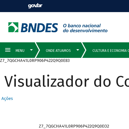
Z7_7QGCHA41L0RP906P422Q9Q0E83
Visualizador do 
Ações
Z7_7QGCHA41L0RP906P422Q9Q0EO2