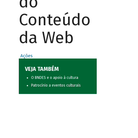
do
Conteúdo
da Web
Ações
VEJA TAMBÉM
O BNDES e o apoio à cultura
Patrocínio a eventos culturais