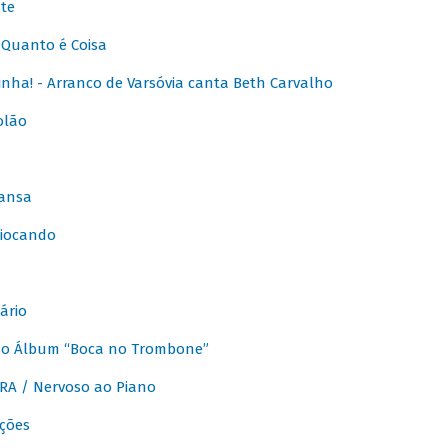
te
Quanto é Coisa
nha! - Arranco de Varsóvia canta Beth Carvalho
olão
ansa
iocando
ário
do Álbum “Boca no Trombone”
A / Nervoso ao Piano
ções