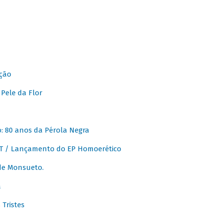
ção
Pele da Flor
 80 anos da Pérola Negra
T / Lançamento do EP Homoerético
de Monsueto.
a
Tristes