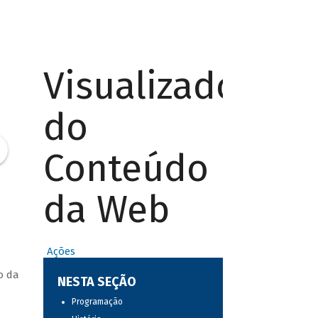
Visualizador
do
Conteúdo
da Web
Ações
o da
NESTA SEÇÃO
Programação