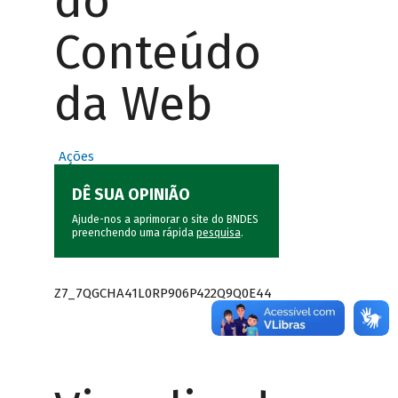
do
Conteúdo
da Web
Ações
DÊ SUA OPINIÃO
Ajude-nos a aprimorar o site do BNDES
preenchendo uma rápida
pesquisa
.
Z7_7QGCHA41L0RP906P422Q9Q0E44