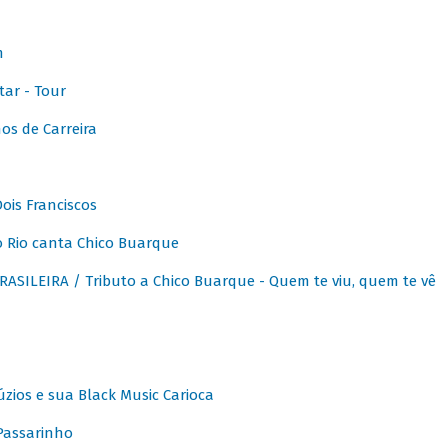
m
ar - Tour
os de Carreira
ois Franciscos
 Rio canta Chico Buarque
SILEIRA / Tributo a Chico Buarque - Quem te viu, quem te vê
zios e sua Black Music Carioca
Passarinho