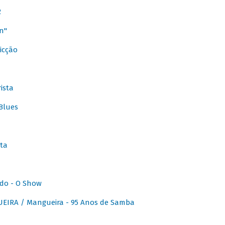
2
n"
icção
ista
Blues
ta
do - O Show
IRA / Mangueira - 95 Anos de Samba