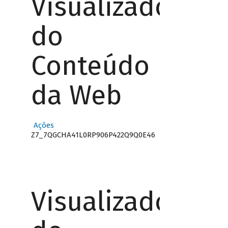
Visualizador
do
Conteúdo
da Web
Ações
Z7_7QGCHA41L0RP906P422Q9Q0E46
Visualizador