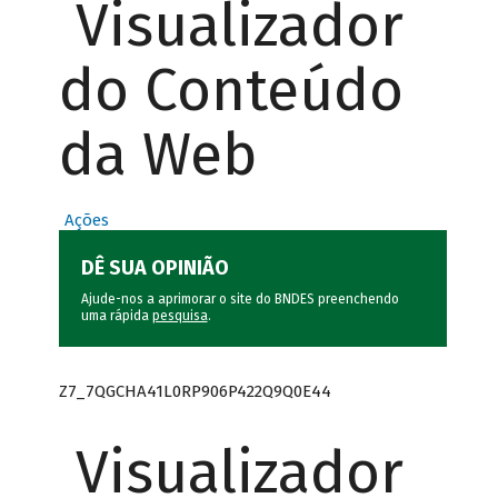
Visualizador
do Conteúdo
da Web
Ações
DÊ SUA OPINIÃO
Ajude-nos a aprimorar o site do BNDES preenchendo
uma rápida
pesquisa
.
Z7_7QGCHA41L0RP906P422Q9Q0E44
Visualizador