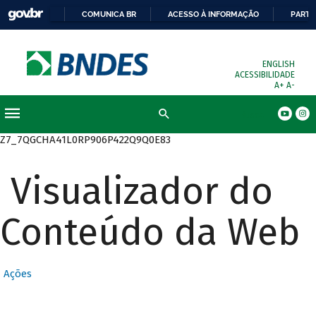
COMUNICA BR
ACESSO À INFORMAÇÃO
PARTI
ENGLISH
ACESSIBILIDADE
A+
A-
Busca
Z7_7QGCHA41L0RP906P422Q9Q0E83
Visualizador do
Conteúdo da Web
Ações