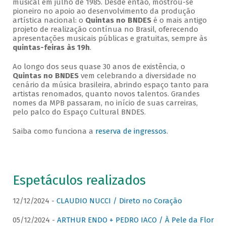
musical em julho de 1985. Desde então, mostrou-se
pioneiro no apoio ao desenvolvimento da produção
artística nacional: o
Quintas no BNDES
é o mais antigo
projeto de realização contínua no Brasil, oferecendo
apresentações musicais públicas e gratuitas, sempre às
quintas-feiras às 19h
.
Ao longo dos seus quase 30 anos de existência, o
Quintas no BNDES
vem celebrando a diversidade no
cenário da música brasileira, abrindo espaço tanto para
artistas renomados, quanto novos talentos. Grandes
nomes da MPB passaram, no início de suas carreiras,
pelo palco do Espaço Cultural BNDES.
Saiba como funciona a
reserva de ingressos
.
Espetáculos realizados
12/12/2024 -
CLAUDIO NUCCI / Direto no Coração
05/12/2024 -
ARTHUR ENDO + PEDRO IACO / À Pele da Flor