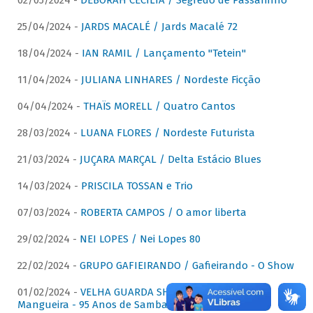
02/05/2024 -
DÉBORAH CECÍLIA / Segredo de Passarinho
25/04/2024 -
JARDS MACALÉ / Jards Macalé 72
18/04/2024 -
IAN RAMIL / Lançamento "Tetein"
11/04/2024 -
JULIANA LINHARES / Nordeste Ficção
04/04/2024 -
THAÏS MORELL / Quatro Cantos
28/03/2024 -
LUANA FLORES / Nordeste Futurista
21/03/2024 -
JUÇARA MARÇAL / Delta Estácio Blues
14/03/2024 -
PRISCILA TOSSAN e Trio
07/03/2024 -
ROBERTA CAMPOS / O amor liberta
29/02/2024 -
NEI LOPES / Nei Lopes 80
22/02/2024 -
GRUPO GAFIEIRANDO / Gafieirando - O Show
01/02/2024 -
VELHA GUARDA SHOW DA MANGUEIRA /
Mangueira - 95 Anos de Samba