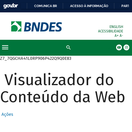
COMUNICA BR
ACESSO À INFORMAÇÃO
PARTI
ENGLISH
ACESSIBILIDADE
A+
A-
Busca
Z7_7QGCHA41L0RP906P422Q9Q0E83
Visualizador do
Conteúdo da Web
Ações