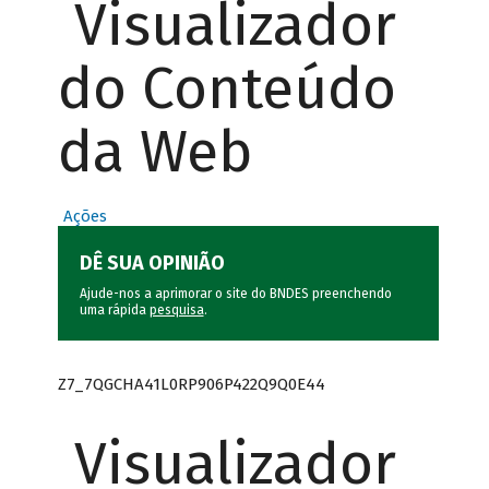
Visualizador
do Conteúdo
da Web
Ações
DÊ SUA OPINIÃO
Ajude-nos a aprimorar o site do BNDES preenchendo
uma rápida
pesquisa
.
Z7_7QGCHA41L0RP906P422Q9Q0E44
Visualizador