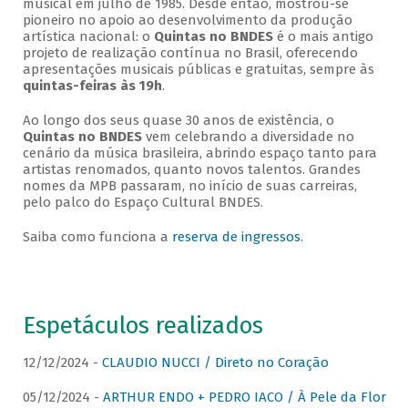
musical em julho de 1985. Desde então, mostrou-se
pioneiro no apoio ao desenvolvimento da produção
artística nacional: o
Quintas no BNDES
é o mais antigo
projeto de realização contínua no Brasil, oferecendo
apresentações musicais públicas e gratuitas, sempre às
quintas-feiras às 19h
.
Ao longo dos seus quase 30 anos de existência, o
Quintas no BNDES
vem celebrando a diversidade no
cenário da música brasileira, abrindo espaço tanto para
artistas renomados, quanto novos talentos. Grandes
nomes da MPB passaram, no início de suas carreiras,
pelo palco do Espaço Cultural BNDES.
Saiba como funciona a
reserva de ingressos
.
Espetáculos realizados
12/12/2024 -
CLAUDIO NUCCI / Direto no Coração
05/12/2024 -
ARTHUR ENDO + PEDRO IACO / À Pele da Flor