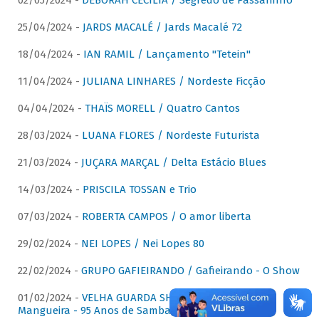
02/05/2024 -
DÉBORAH CECÍLIA / Segredo de Passarinho
25/04/2024 -
JARDS MACALÉ / Jards Macalé 72
18/04/2024 -
IAN RAMIL / Lançamento "Tetein"
11/04/2024 -
JULIANA LINHARES / Nordeste Ficção
04/04/2024 -
THAÏS MORELL / Quatro Cantos
28/03/2024 -
LUANA FLORES / Nordeste Futurista
21/03/2024 -
JUÇARA MARÇAL / Delta Estácio Blues
14/03/2024 -
PRISCILA TOSSAN e Trio
07/03/2024 -
ROBERTA CAMPOS / O amor liberta
29/02/2024 -
NEI LOPES / Nei Lopes 80
22/02/2024 -
GRUPO GAFIEIRANDO / Gafieirando - O Show
01/02/2024 -
VELHA GUARDA SHOW DA MANGUEIRA /
Mangueira - 95 Anos de Samba