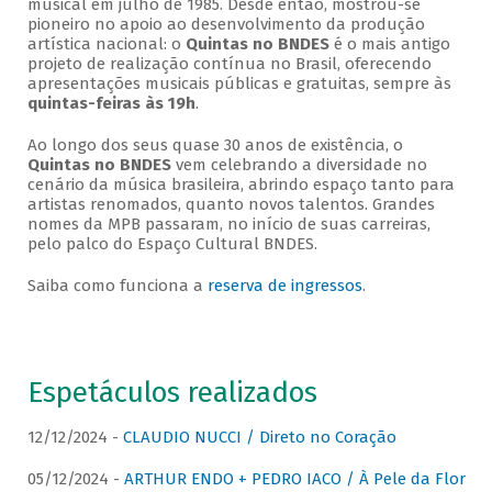
musical em julho de 1985. Desde então, mostrou-se
pioneiro no apoio ao desenvolvimento da produção
artística nacional: o
Quintas no BNDES
é o mais antigo
projeto de realização contínua no Brasil, oferecendo
apresentações musicais públicas e gratuitas, sempre às
quintas-feiras às 19h
.
Ao longo dos seus quase 30 anos de existência, o
Quintas no BNDES
vem celebrando a diversidade no
cenário da música brasileira, abrindo espaço tanto para
artistas renomados, quanto novos talentos. Grandes
nomes da MPB passaram, no início de suas carreiras,
pelo palco do Espaço Cultural BNDES.
Saiba como funciona a
reserva de ingressos
.
Espetáculos realizados
12/12/2024 -
CLAUDIO NUCCI / Direto no Coração
05/12/2024 -
ARTHUR ENDO + PEDRO IACO / À Pele da Flor