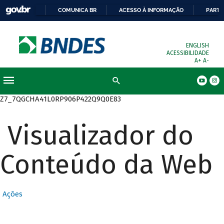
COMUNICA BR
ACESSO À INFORMAÇÃO
PARTI
ENGLISH
ACESSIBILIDADE
A+
A-
Busca
Z7_7QGCHA41L0RP906P422Q9Q0E83
Visualizador do
Conteúdo da Web
Ações