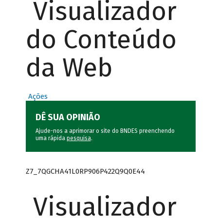
Visualizador
do Conteúdo
da Web
Ações
DÊ SUA OPINIÃO
Ajude-nos a aprimorar o site do BNDES preenchendo
uma rápida
pesquisa
.
Z7_7QGCHA41L0RP906P422Q9Q0E44
Visualizador