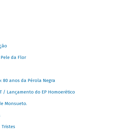
ção
Pele da Flor
 80 anos da Pérola Negra
T / Lançamento do EP Homoerético
de Monsueto.
a
Tristes