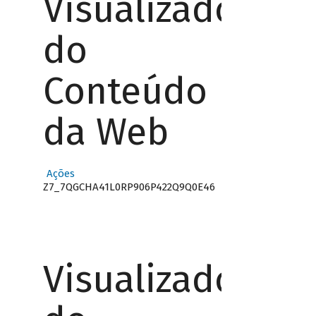
Visualizador
do
Conteúdo
da Web
Ações
Z7_7QGCHA41L0RP906P422Q9Q0E46
Visualizador