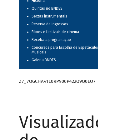
História
Quintas no BNDES
Sextas instrumentais
Reserva de ingressos
Filmes e festivais de cinema
Receba a programação
Concursos para Escolha de Espetáculos
Musicais
Galeria BNDES
Z7_7QGCHA41L0RP906P422Q9Q0EO7
Visualizador