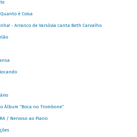
te
Quanto é Coisa
nha! - Arranco de Varsóvia canta Beth Carvalho
olão
ansa
iocando
ário
do Álbum “Boca no Trombone”
A / Nervoso ao Piano
ções