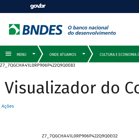
Z7_7QGCHA41L0RP906P422Q9Q0E83
Visualizador do 
Ações
Z7_7QGCHA41L0RP906P422Q9Q0EO2