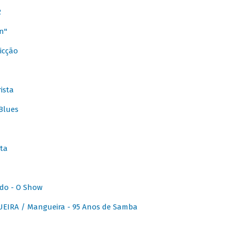
2
n"
icção
ista
Blues
ta
do - O Show
IRA / Mangueira - 95 Anos de Samba