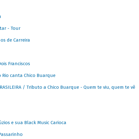
m
ar - Tour
os de Carreira
ois Franciscos
 Rio canta Chico Buarque
SILEIRA / Tributo a Chico Buarque - Quem te viu, quem te vê
zios e sua Black Music Carioca
Passarinho