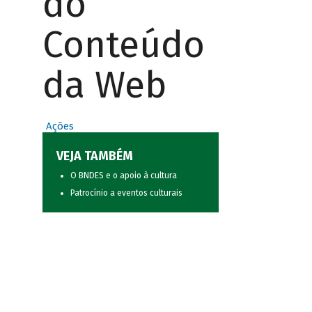
do
Conteúdo
da Web
Ações
VEJA TAMBÉM
O BNDES e o apoio à cultura
Patrocínio a eventos culturais