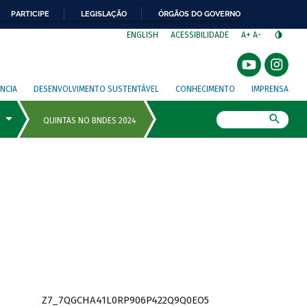
PARTICIPE
LEGISLAÇÃO
ÓRGÃOS DO GOVERNO
⁣
ENGLISH
ACESSIBILIDADE
A+
A-
NCIA
DESENVOLVIMENTO SUSTENTÁVEL
CONHECIMENTO
IMPRENSA
Busca
Z7_7QGCHA41L0RP906P422Q9Q0EO5