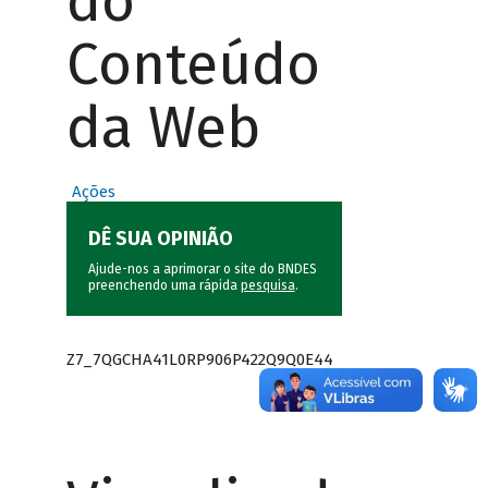
do
Conteúdo
da Web
Ações
DÊ SUA OPINIÃO
Ajude-nos a aprimorar o site do BNDES
preenchendo uma rápida
pesquisa
.
Z7_7QGCHA41L0RP906P422Q9Q0E44