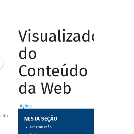
Visualizador
do
Conteúdo
da Web
Ações
o da
NESTA SEÇÃO
Programação