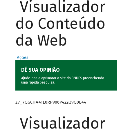
Visualizador
do Conteúdo
da Web
Ações
DÊ SUA OPINIÃO
Ajude-nos a aprimorar o site do BNDES preenchendo
uma rápida
pesquisa
.
Z7_7QGCHA41L0RP906P422Q9Q0E44
Visualizador