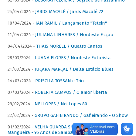
02/05/2024 -
DÉBORAH CECÍLIA / Segredo de Passarinho
25/04/2024 -
JARDS MACALÉ / Jards Macalé 72
18/04/2024 -
IAN RAMIL / Lançamento "Tetein"
11/04/2024 -
JULIANA LINHARES / Nordeste Ficção
04/04/2024 -
THAÏS MORELL / Quatro Cantos
28/03/2024 -
LUANA FLORES / Nordeste Futurista
21/03/2024 -
JUÇARA MARÇAL / Delta Estácio Blues
14/03/2024 -
PRISCILA TOSSAN e Trio
07/03/2024 -
ROBERTA CAMPOS / O amor liberta
29/02/2024 -
NEI LOPES / Nei Lopes 80
22/02/2024 -
GRUPO GAFIEIRANDO / Gafieirando - O Show
01/02/2024 -
VELHA GUARDA SHOW DA MANGUEIRA /
Mangueira - 95 Anos de Samba