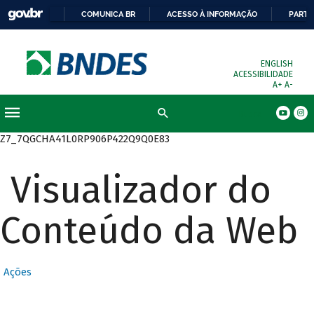
COMUNICA BR
ACESSO À INFORMAÇÃO
PARTI
ENGLISH
ACESSIBILIDADE
A+
A-
Busca
Z7_7QGCHA41L0RP906P422Q9Q0E83
Visualizador do
Conteúdo da Web
Ações