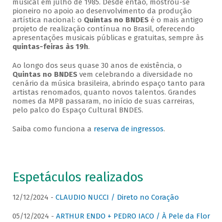
musical em julho de 1985. Desde então, mostrou-se
pioneiro no apoio ao desenvolvimento da produção
artística nacional: o
Quintas no BNDES
é o mais antigo
projeto de realização contínua no Brasil, oferecendo
apresentações musicais públicas e gratuitas, sempre às
quintas-feiras às 19h
.
Ao longo dos seus quase 30 anos de existência, o
Quintas no BNDES
vem celebrando a diversidade no
cenário da música brasileira, abrindo espaço tanto para
artistas renomados, quanto novos talentos. Grandes
nomes da MPB passaram, no início de suas carreiras,
pelo palco do Espaço Cultural BNDES.
Saiba como funciona a
reserva de ingressos
.
Espetáculos realizados
12/12/2024 -
CLAUDIO NUCCI / Direto no Coração
05/12/2024 -
ARTHUR ENDO + PEDRO IACO / À Pele da Flor