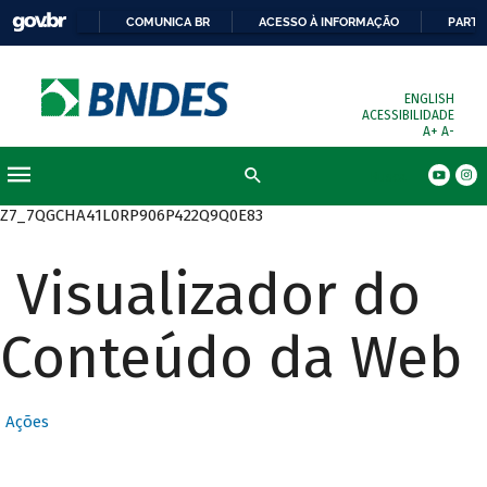
COMUNICA BR
ACESSO À INFORMAÇÃO
PARTI
ENGLISH
ACESSIBILIDADE
A+
A-
Busca
Z7_7QGCHA41L0RP906P422Q9Q0E83
Visualizador do
Conteúdo da Web
Ações