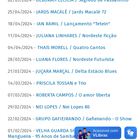
02/05/2024 -
DÉBORAH CECÍLIA / Segredo de Passarinho
25/04/2024 -
JARDS MACALÉ / Jards Macalé 72
18/04/2024 -
IAN RAMIL / Lançamento "Tetein"
11/04/2024 -
JULIANA LINHARES / Nordeste Ficção
04/04/2024 -
THAÏS MORELL / Quatro Cantos
28/03/2024 -
LUANA FLORES / Nordeste Futurista
21/03/2024 -
JUÇARA MARÇAL / Delta Estácio Blues
14/03/2024 -
PRISCILA TOSSAN e Trio
07/03/2024 -
ROBERTA CAMPOS / O amor liberta
29/02/2024 -
NEI LOPES / Nei Lopes 80
22/02/2024 -
GRUPO GAFIEIRANDO / Gafieirando - O Show
01/02/2024 -
VELHA GUARDA SHOW DA MANGUEIRA /
Mangueira - 95 Anos de Samba