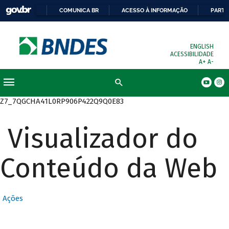
COMUNICA BR
ACESSO À INFORMAÇÃO
PARTI
ENGLISH
ACESSIBILIDADE
A+
A-
Busca
Z7_7QGCHA41L0RP906P422Q9Q0E83
Visualizador do
Conteúdo da Web
Ações