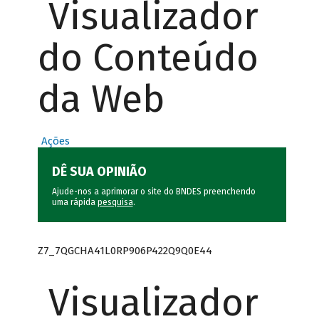
Visualizador
do Conteúdo
da Web
Ações
DÊ SUA OPINIÃO
Ajude-nos a aprimorar o site do BNDES preenchendo
uma rápida
pesquisa
.
Z7_7QGCHA41L0RP906P422Q9Q0E44
Visualizador