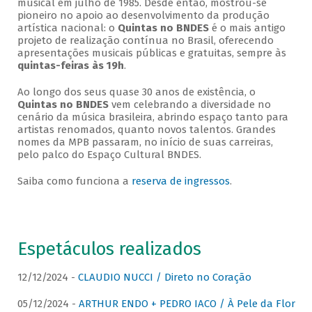
musical em julho de 1985. Desde então, mostrou-se
pioneiro no apoio ao desenvolvimento da produção
artística nacional: o
Quintas no BNDES
é o mais antigo
projeto de realização contínua no Brasil, oferecendo
apresentações musicais públicas e gratuitas, sempre às
quintas-feiras às 19h
.
Ao longo dos seus quase 30 anos de existência, o
Quintas no BNDES
vem celebrando a diversidade no
cenário da música brasileira, abrindo espaço tanto para
artistas renomados, quanto novos talentos. Grandes
nomes da MPB passaram, no início de suas carreiras,
pelo palco do Espaço Cultural BNDES.
Saiba como funciona a
reserva de ingressos
.
Espetáculos realizados
12/12/2024 -
CLAUDIO NUCCI / Direto no Coração
05/12/2024 -
ARTHUR ENDO + PEDRO IACO / À Pele da Flor