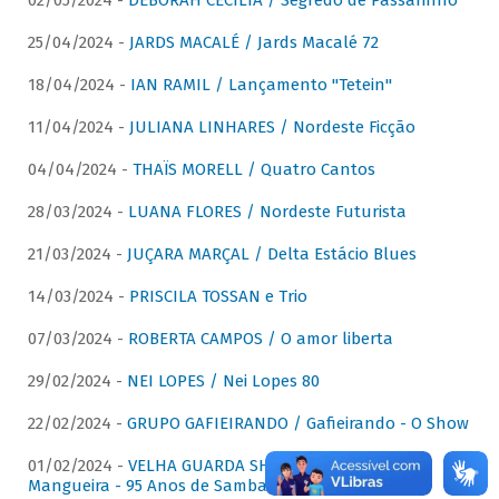
02/05/2024 -
DÉBORAH CECÍLIA / Segredo de Passarinho
25/04/2024 -
JARDS MACALÉ / Jards Macalé 72
18/04/2024 -
IAN RAMIL / Lançamento "Tetein"
11/04/2024 -
JULIANA LINHARES / Nordeste Ficção
04/04/2024 -
THAÏS MORELL / Quatro Cantos
28/03/2024 -
LUANA FLORES / Nordeste Futurista
21/03/2024 -
JUÇARA MARÇAL / Delta Estácio Blues
14/03/2024 -
PRISCILA TOSSAN e Trio
07/03/2024 -
ROBERTA CAMPOS / O amor liberta
29/02/2024 -
NEI LOPES / Nei Lopes 80
22/02/2024 -
GRUPO GAFIEIRANDO / Gafieirando - O Show
01/02/2024 -
VELHA GUARDA SHOW DA MANGUEIRA /
Mangueira - 95 Anos de Samba