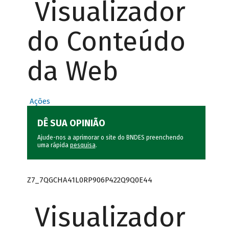
Visualizador
do Conteúdo
da Web
Ações
DÊ SUA OPINIÃO
Ajude-nos a aprimorar o site do BNDES preenchendo
uma rápida
pesquisa
.
Z7_7QGCHA41L0RP906P422Q9Q0E44
Visualizador