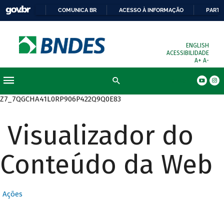
COMUNICA BR
ACESSO À INFORMAÇÃO
PARTI
ENGLISH
ACESSIBILIDADE
A+
A-
Busca
Z7_7QGCHA41L0RP906P422Q9Q0E83
Visualizador do
Conteúdo da Web
Ações