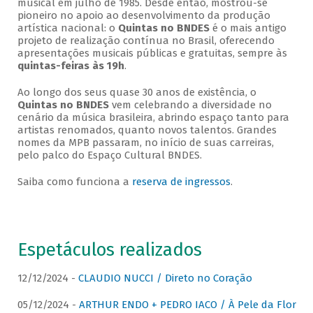
musical em julho de 1985. Desde então, mostrou-se
pioneiro no apoio ao desenvolvimento da produção
artística nacional: o
Quintas no BNDES
é o mais antigo
projeto de realização contínua no Brasil, oferecendo
apresentações musicais públicas e gratuitas, sempre às
quintas-feiras às 19h
.
Ao longo dos seus quase 30 anos de existência, o
Quintas no BNDES
vem celebrando a diversidade no
cenário da música brasileira, abrindo espaço tanto para
artistas renomados, quanto novos talentos. Grandes
nomes da MPB passaram, no início de suas carreiras,
pelo palco do Espaço Cultural BNDES.
Saiba como funciona a
reserva de ingressos
.
Espetáculos realizados
12/12/2024 -
CLAUDIO NUCCI / Direto no Coração
05/12/2024 -
ARTHUR ENDO + PEDRO IACO / À Pele da Flor