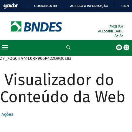
COMUNICA BR
ACESSO À INFORMAÇÃO
PARTI
ENGLISH
ACESSIBILIDADE
A+
A-
Busca
Z7_7QGCHA41L0RP906P422Q9Q0E83
Visualizador do
Conteúdo da Web
Ações