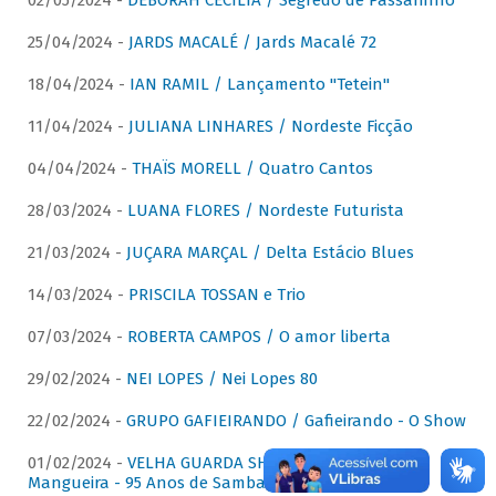
02/05/2024 -
DÉBORAH CECÍLIA / Segredo de Passarinho
25/04/2024 -
JARDS MACALÉ / Jards Macalé 72
18/04/2024 -
IAN RAMIL / Lançamento "Tetein"
11/04/2024 -
JULIANA LINHARES / Nordeste Ficção
04/04/2024 -
THAÏS MORELL / Quatro Cantos
28/03/2024 -
LUANA FLORES / Nordeste Futurista
21/03/2024 -
JUÇARA MARÇAL / Delta Estácio Blues
14/03/2024 -
PRISCILA TOSSAN e Trio
07/03/2024 -
ROBERTA CAMPOS / O amor liberta
29/02/2024 -
NEI LOPES / Nei Lopes 80
22/02/2024 -
GRUPO GAFIEIRANDO / Gafieirando - O Show
01/02/2024 -
VELHA GUARDA SHOW DA MANGUEIRA /
Mangueira - 95 Anos de Samba