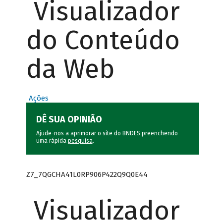
Visualizador
do Conteúdo
da Web
Ações
DÊ SUA OPINIÃO
Ajude-nos a aprimorar o site do BNDES preenchendo
uma rápida
pesquisa
.
Z7_7QGCHA41L0RP906P422Q9Q0E44
Visualizador