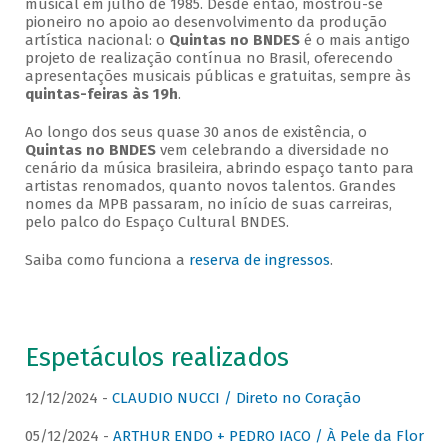
musical em julho de 1985. Desde então, mostrou-se
pioneiro no apoio ao desenvolvimento da produção
artística nacional: o
Quintas no BNDES
é o mais antigo
projeto de realização contínua no Brasil, oferecendo
apresentações musicais públicas e gratuitas, sempre às
quintas-feiras às 19h
.
Ao longo dos seus quase 30 anos de existência, o
Quintas no BNDES
vem celebrando a diversidade no
cenário da música brasileira, abrindo espaço tanto para
artistas renomados, quanto novos talentos. Grandes
nomes da MPB passaram, no início de suas carreiras,
pelo palco do Espaço Cultural BNDES.
Saiba como funciona a
reserva de ingressos
.
Espetáculos realizados
12/12/2024 -
CLAUDIO NUCCI / Direto no Coração
05/12/2024 -
ARTHUR ENDO + PEDRO IACO / À Pele da Flor