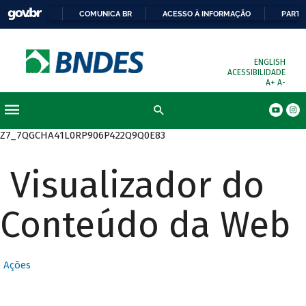
COMUNICA BR
ACESSO À INFORMAÇÃO
PARTI
ENGLISH
ACESSIBILIDADE
A+
A-
Busca
Z7_7QGCHA41L0RP906P422Q9Q0E83
Visualizador do
Conteúdo da Web
Ações