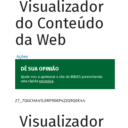
Visualizador
do Conteúdo
da Web
Ações
DÊ SUA OPINIÃO
Ajude-nos a aprimorar o site do BNDES preenchendo
uma rápida
pesquisa
.
Z7_7QGCHA41L0RP906P422Q9Q0E44
Visualizador