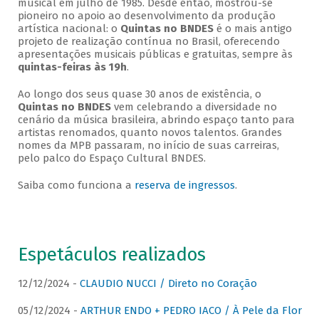
musical em julho de 1985. Desde então, mostrou-se
pioneiro no apoio ao desenvolvimento da produção
artística nacional: o
Quintas no BNDES
é o mais antigo
projeto de realização contínua no Brasil, oferecendo
apresentações musicais públicas e gratuitas, sempre às
quintas-feiras às 19h
.
Ao longo dos seus quase 30 anos de existência, o
Quintas no BNDES
vem celebrando a diversidade no
cenário da música brasileira, abrindo espaço tanto para
artistas renomados, quanto novos talentos. Grandes
nomes da MPB passaram, no início de suas carreiras,
pelo palco do Espaço Cultural BNDES.
Saiba como funciona a
reserva de ingressos
.
Espetáculos realizados
12/12/2024 -
CLAUDIO NUCCI / Direto no Coração
05/12/2024 -
ARTHUR ENDO + PEDRO IACO / À Pele da Flor