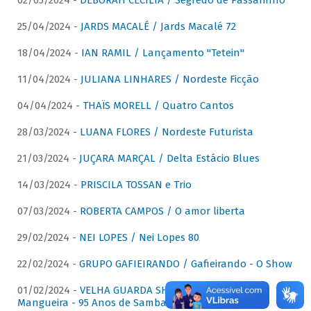
02/05/2024 -
DÉBORAH CECÍLIA / Segredo de Passarinho
25/04/2024 -
JARDS MACALÉ / Jards Macalé 72
18/04/2024 -
IAN RAMIL / Lançamento "Tetein"
11/04/2024 -
JULIANA LINHARES / Nordeste Ficção
04/04/2024 -
THAÏS MORELL / Quatro Cantos
28/03/2024 -
LUANA FLORES / Nordeste Futurista
21/03/2024 -
JUÇARA MARÇAL / Delta Estácio Blues
14/03/2024 -
PRISCILA TOSSAN e Trio
07/03/2024 -
ROBERTA CAMPOS / O amor liberta
29/02/2024 -
NEI LOPES / Nei Lopes 80
22/02/2024 -
GRUPO GAFIEIRANDO / Gafieirando - O Show
01/02/2024 -
VELHA GUARDA SHOW DA MANGUEIRA /
Mangueira - 95 Anos de Samba