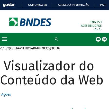
COMUNICA BR
ACESSO À INFORMAÇÃO
PARTI
ENGLISH
ACESSIBILIDADE
A+
A-
Busca
Z7_7QGCHA41L8D1406RPNCQ5J1OU6
Visualizador do
Conteúdo da Web
Ações