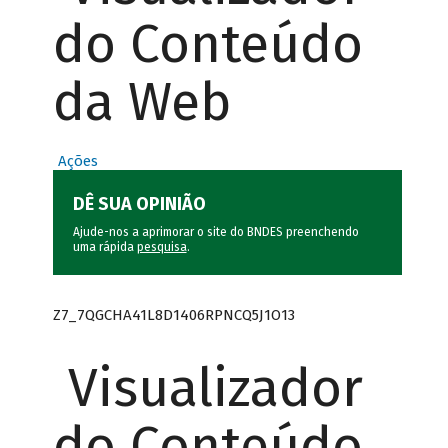
do Conteúdo
da Web
Ações
DÊ SUA OPINIÃO
Ajude-nos a aprimorar o site do BNDES preenchendo
uma rápida
pesquisa
.
Z7_7QGCHA41L8D1406RPNCQ5J1O13
Visualizador
do Conteúdo