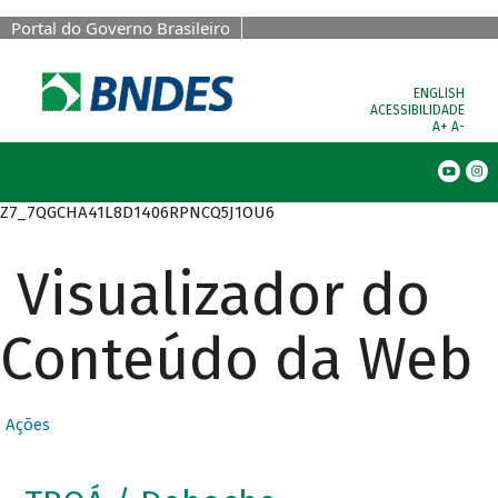
Portal do Governo Brasileiro
ENGLISH
ACESSIBILIDADE
A+
A-
Busca
Z7_7QGCHA41L8D1406RPNCQ5J1OU6
Visualizador do
Conteúdo da Web
Ações