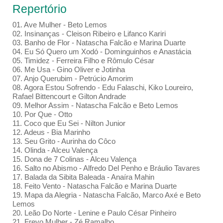
Repertório
01. Ave Mulher - Beto Lemos
02. Insinanças - Cleison Ribeiro e Lifanco Kariri
03. Banho de Flor - Natascha Falcão e Marina Duarte
04. Eu Só Quero um Xodó - Dominguinhos e Anastácia
05. Timidez - Ferreira Filho e Rômulo César
06. Me Usa - Gino Oliver e Jotinha
07. Anjo Querubim - Petrúcio Amorim
08. Agora Estou Sofrendo - Edu Falaschi, Kiko Loureiro,
Rafael Bittencourt e Gilton Andrade
09. Melhor Assim - Natascha Falcão e Beto Lemos
10. Por Que - Otto
11. Coco que Eu Sei - Nilton Junior
12. Adeus - Bia Marinho
13. Seu Grito - Aurinha do Côco
14. Olinda - Alceu Valença
15. Dona de 7 Colinas - Alceu Valença
16. Salto no Abismo - Alfredo Del Penho e Bráulio Tavares
17. Balada da Sibita Baleada - Anaíra Mahin
18. Feito Vento - Natascha Falcão e Marina Duarte
19. Mapa da Alegria - Natascha Falcão, Marco Axé e Beto
Lemos
20. Leão Do Norte - Lenine e Paulo César Pinheiro
21. Frevo Mulher - Zé Ramalho