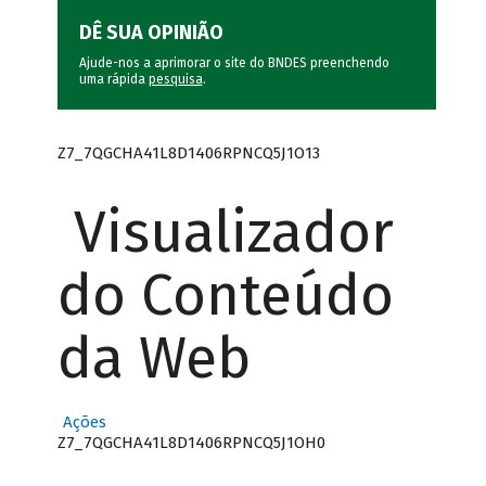
DÊ SUA OPINIÃO
Ajude-nos a aprimorar o site do BNDES preenchendo
uma rápida
pesquisa
.
Z7_7QGCHA41L8D1406RPNCQ5J1O13
Visualizador
do Conteúdo
da Web
Ações
Z7_7QGCHA41L8D1406RPNCQ5J1OH0