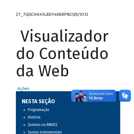
Z7_7QGCHA41L8D1406RPNCQ5J1O12
Visualizador
do Conteúdo
da Web
Ações
NESTA SEÇÃO
Programação
História
Quintas no BNDES
Sextas instrumentais