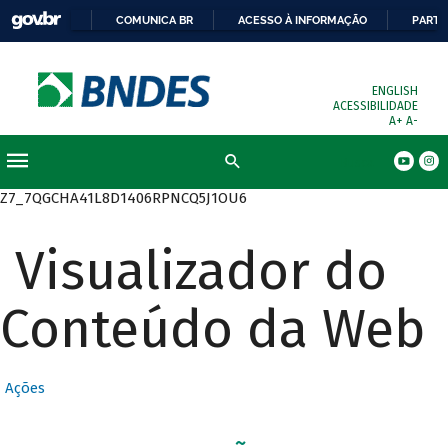
COMUNICA BR
ACESSO À INFORMAÇÃO
PARTI
ENGLISH
ACESSIBILIDADE
A+
A-
Busca
Z7_7QGCHA41L8D1406RPNCQ5J1OU6
Visualizador do
Conteúdo da Web
Ações