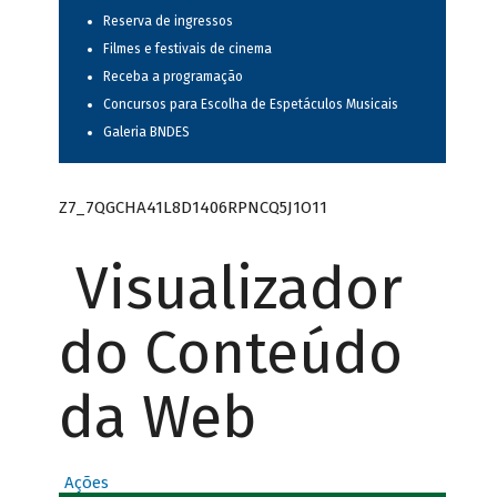
Reserva de ingressos
Filmes e festivais de cinema
Receba a programação
Concursos para Escolha de Espetáculos Musicais
Galeria BNDES
Z7_7QGCHA41L8D1406RPNCQ5J1O11
Visualizador
do Conteúdo
da Web
Ações