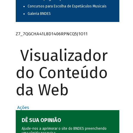
Concursos para Escolha de Espetáculos Musicais
Galeria BNDES
Z7_7QGCHA41L8D1406RPNCQ5J1O11
Visualizador
do Conteúdo
da Web
Ações
DÊ SUA OPINIÃO
Ajude-nos a aprimorar o site do BNDES preenchendo