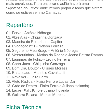
mais envolvidos. Para encerrar o aulão haverá uma
“Apoteose do Frevo” onde iremos propor a todos que sintam
como se estivessem no Carnaval.
Repertório
01. Fervo - Antônio Nóbrega
02. Abre Alas - Chiquinha Gonzaga
03. Madeira do Rosarinho - Capiba
04. Evocação nº 1 - Nelson Ferreira
05. Segure no Meu Braço – Antônio Nóbrega
06. Vassourinhas - Matias da Rocha e Joana Batista Ramos
07. Lágrimas de Folião - Levino Ferreira
08. Corta-Jaca - Chiquinha Gonzaga
09. Bom Dia, Doutor - Ulisses Moraes
10. Ensaboado - Mauricio Cavalcanti
11. Revólver - Flaira Ferro
12. Afeto Radical - Flaira Ferro e Lucas Dan
13. Grão de Dentro - Flaira Ferro e Juliano Holanda)
14. Lacre
o e Juliano Holanda
- Flaira Ferr
15. Guitarra Baiana - Morais Moreira
Ficha Técnica