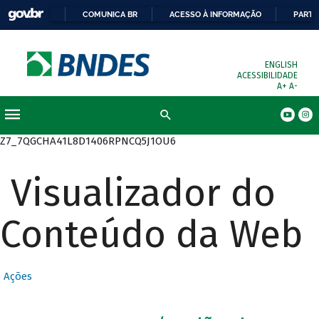
COMUNICA BR
ACESSO À INFORMAÇÃO
PARTI
ENGLISH
ACESSIBILIDADE
A+
A-
Busca
Z7_7QGCHA41L8D1406RPNCQ5J1OU6
Visualizador do
Conteúdo da Web
Ações