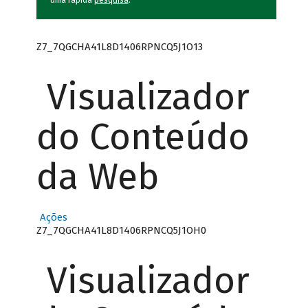
uma rápida
pesquisa
.
Z7_7QGCHA41L8D1406RPNCQ5J1O13
Visualizador
do Conteúdo
da Web
Ações
Z7_7QGCHA41L8D1406RPNCQ5J1OH0
Visualizador