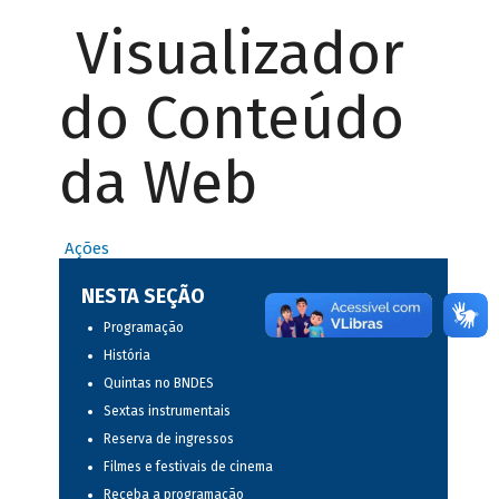
Visualizador
do Conteúdo
da Web
Ações
NESTA SEÇÃO
Programação
História
Quintas no BNDES
Sextas instrumentais
Reserva de ingressos
Filmes e festivais de cinema
Receba a programação