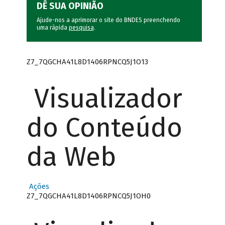
DÊ SUA OPINIÃO
Ajude-nos a aprimorar o site do BNDES preenchendo
uma rápida
pesquisa
.
Z7_7QGCHA41L8D1406RPNCQ5J1O13
Visualizador
do Conteúdo
da Web
Ações
Z7_7QGCHA41L8D1406RPNCQ5J1OH0