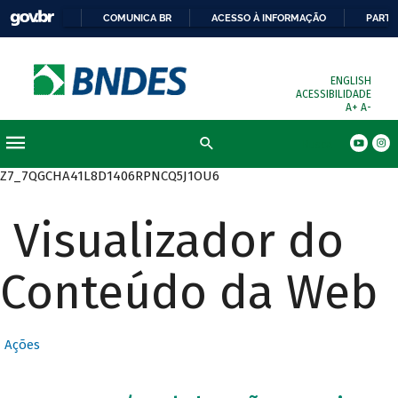
COMUNICA BR
ACESSO À INFORMAÇÃO
PARTI
ENGLISH
ACESSIBILIDADE
A+
A-
Busca
Z7_7QGCHA41L8D1406RPNCQ5J1OU6
Visualizador do
Conteúdo da Web
Ações