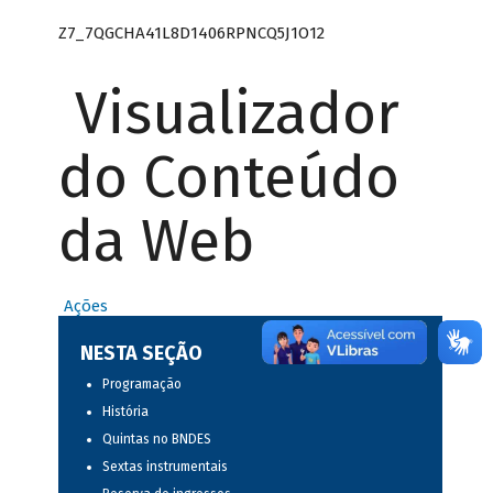
Z7_7QGCHA41L8D1406RPNCQ5J1O12
Visualizador
do Conteúdo
da Web
Ações
NESTA SEÇÃO
Programação
História
Quintas no BNDES
Sextas instrumentais