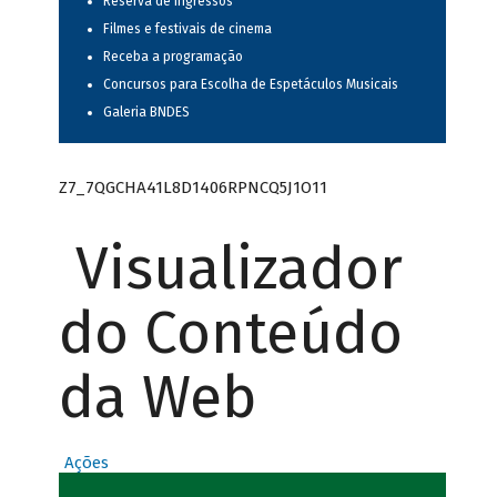
Reserva de ingressos
Filmes e festivais de cinema
Receba a programação
Concursos para Escolha de Espetáculos Musicais
Galeria BNDES
Z7_7QGCHA41L8D1406RPNCQ5J1O11
Visualizador
do Conteúdo
da Web
Ações