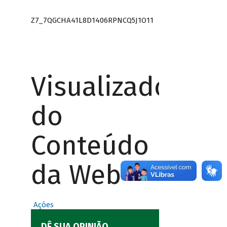
Z7_7QGCHA41L8D1406RPNCQ5J1O11
Visualizador
do
Conteúdo
da Web
Ações
DÊ SUA OPINIÃO