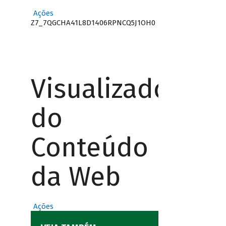
Ações
Z7_7QGCHA41L8D1406RPNCQ5J1OH0
Visualizador
do
Conteúdo
da Web
Ações