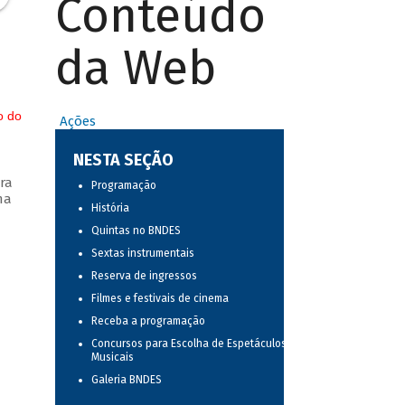
Conteúdo
da Web
o do
Ações
NESTA SEÇÃO
ra
Programação
ma
História
Quintas no BNDES
Sextas instrumentais
Reserva de ingressos
Filmes e festivais de cinema
Receba a programação
Concursos para Escolha de Espetáculos
Musicais
Galeria BNDES