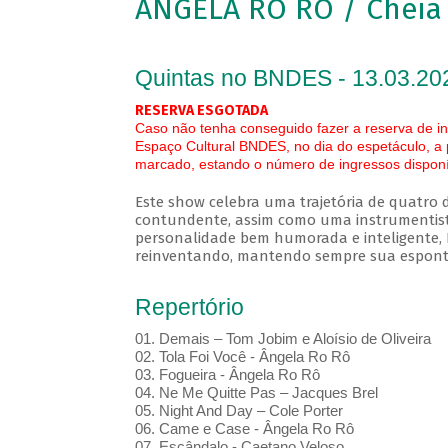
ANGELA RO RO / Cheia
Quintas no BNDES - 13.03.20
RESERVA ESGOTADA
Caso não tenha conseguido fazer a reserva de in
Espaço Cultural BNDES, no dia do espetáculo, a
marcado, estando o número de ingressos disponív
Este show celebra uma trajetória de quatro
contundente, assim como uma instrumentis
personalidade bem humorada e inteligente, 
reinventando, mantendo sempre sua esponta
Repertório
01. Demais – Tom Jobim e Aloísio de Oliveira
02. Tola Foi Você - Ângela Ro Rô
03. Fogueira - Ângela Ro Rô
04. Ne Me Quitte Pas – Jacques Brel
05. Night And Day – Cole Porter
06. Came e Case - Ângela Ro Rô
07. Escândalo - Caetano Veloso