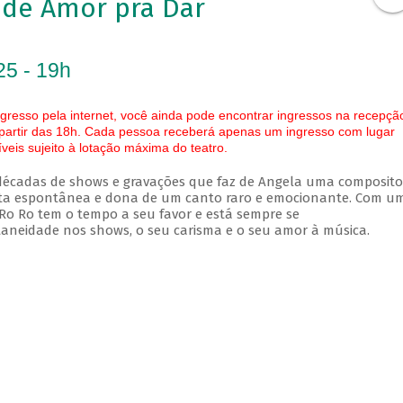
 de Amor pra Dar
25 - 19h
gresso pela internet, você ainda pode encontrar ingressos na recepçã
 partir das 18h. Cada pessoa receberá apenas um ingresso com lugar
eis sujeito à lotação máxima do teatro.
 décadas de shows e gravações que faz de Angela uma composito
ta espontânea e dona de um canto raro e emocionante. Com u
Ro Ro tem o tempo a seu favor e está sempre se
neidade nos shows, o seu carisma e o seu amor à música.