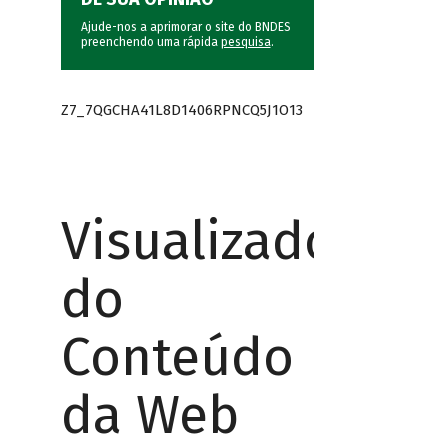
Ajude-nos a aprimorar o site do BNDES
preenchendo uma rápida
pesquisa
.
Z7_7QGCHA41L8D1406RPNCQ5J1O13
Visualizador
do
Conteúdo
da Web