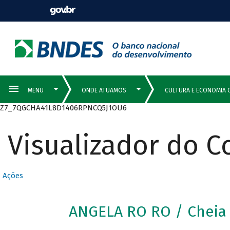
Z7_7QGCHA41L8D1406RPNCQ5J1OU6
Visualizador do 
Ações
ANGELA RO RO / Cheia