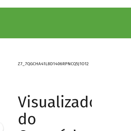
Z7_7QGCHA41L8D1406RPNCQ5J1O12
Visualizador
do