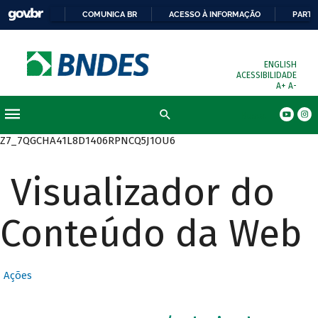
COMUNICA BR
ACESSO À INFORMAÇÃO
PARTI
ENGLISH
ACESSIBILIDADE
A+
A-
Busca
Z7_7QGCHA41L8D1406RPNCQ5J1OU6
Visualizador do
Conteúdo da Web
Ações