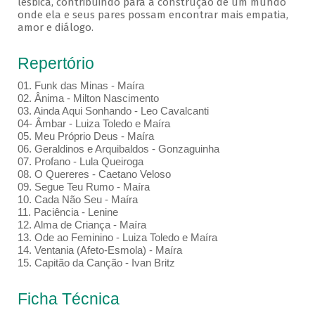
lésbica, contribuindo para a construção de um mundo
onde ela e seus pares possam encontrar mais empatia,
amor e diálogo.
Repertório
01. Funk das Minas - Maíra
02. Ânima - Milton Nascimento
03. Ainda Aqui Sonhando - Leo Cavalcanti
04- Âmbar - Luiza Toledo e Maíra
05. Meu Próprio Deus - Maíra
06. Geraldinos e Arquibaldos - Gonzaguinha
07. Profano - Lula Queiroga
08. O Quereres - Caetano Veloso
09. Segue Teu Rumo - Maíra
10. Cada Não Seu - Maíra
11. Paciência - Lenine
12. Alma de Criança - Maíra
13. Ode ao Feminino - Luiza Toledo e Maíra
14. Ventania (Afeto-Esmola) - Maíra
15. Capitão da Canção - Ivan Britz
Ficha Técnica