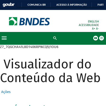
COMUNICA BR
ACESSO À INFORMAÇÃO
PARTI
ENGLISH
ACESSIBILIDADE
A+
A-
Busca
Z7_7QGCHA41L8D1406RPNCQ5J1OU6
Visualizador do
Conteúdo da Web
Ações