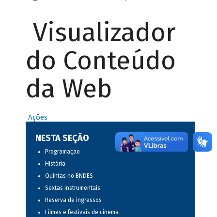
Visualizador
do Conteúdo
da Web
Ações
NESTA SEÇÃO
Programação
História
Quintas no BNDES
Sextas instrumentais
Reserva de ingressos
Filmes e festivais de cinema