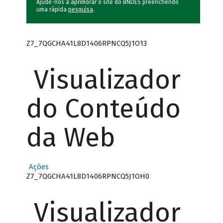
Ajude-nos a aprimorar o site do BNDES preenchendo
uma rápida
pesquisa
.
Z7_7QGCHA41L8D1406RPNCQ5J1O13
Visualizador
do Conteúdo
da Web
Ações
Z7_7QGCHA41L8D1406RPNCQ5J1OH0
Visualizador