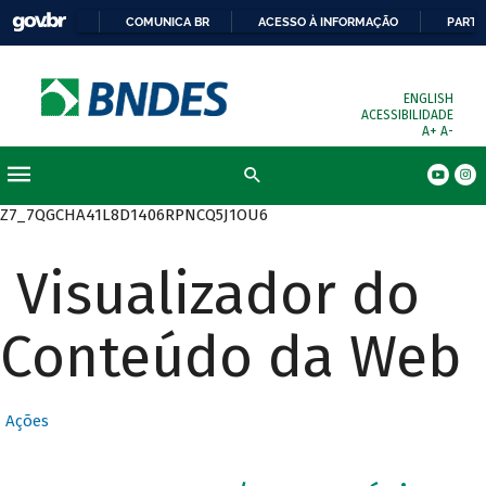
COMUNICA BR
ACESSO À INFORMAÇÃO
PARTI
ENGLISH
ACESSIBILIDADE
A+
A-
Busca
Z7_7QGCHA41L8D1406RPNCQ5J1OU6
Visualizador do
Conteúdo da Web
Ações