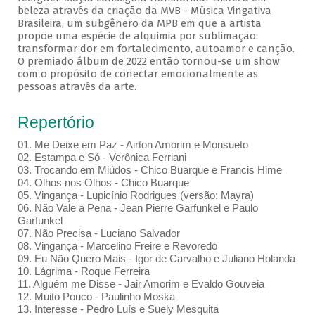
beleza através da criação da MVB - Música Vingativa
Brasileira, um subgênero da MPB em que a artista
propõe uma espécie de alquimia por sublimação:
transformar dor em fortalecimento, autoamor e canção.
O premiado álbum de 2022 então tornou-se um show
com o propósito de conectar emocionalmente as
pessoas através da arte.
Repertório
01. Me Deixe em Paz - Airton Amorim e Monsueto
02. Estampa e Só - Verônica Ferriani
03. Trocando em Miúdos - Chico Buarque e Francis Hime
04. Olhos nos Olhos - Chico Buarque
05. Vingança - Lupicínio Rodrigues (versão: Mayra)
06. Não Vale a Pena - Jean Pierre Garfunkel e Paulo
Garfunkel
07. Não Precisa - Luciano Salvador
08. Vingança - Marcelino Freire e Revoredo
09. Eu Não Quero Mais - Igor de Carvalho e Juliano Holanda
10. Lágrima - Roque Ferreira
11. Alguém me Disse - Jair Amorim e Evaldo Gouveia
12. Muito Pouco - Paulinho Moska
13. Interesse - Pedro Luís e Suely Mesquita