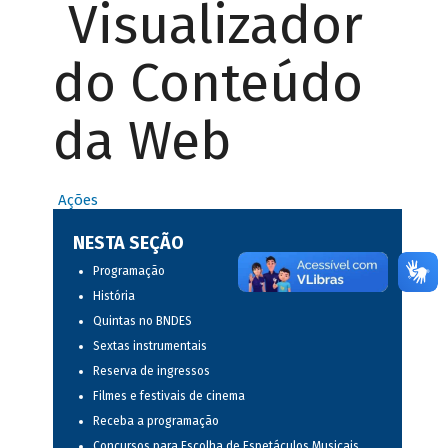
Visualizador
do Conteúdo
da Web
Ações
NESTA SEÇÃO
Programação
História
Quintas no BNDES
Sextas instrumentais
Reserva de ingressos
Filmes e festivais de cinema
Receba a programação
Concursos para Escolha de Espetáculos Musicais