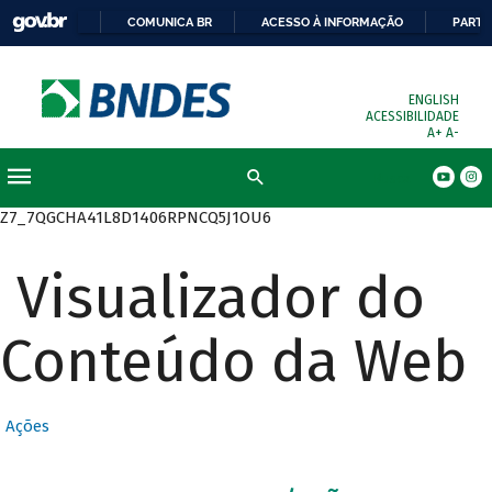
COMUNICA BR
ACESSO À INFORMAÇÃO
PARTI
ENGLISH
ACESSIBILIDADE
A+
A-
Busca
Z7_7QGCHA41L8D1406RPNCQ5J1OU6
Visualizador do
Conteúdo da Web
Ações