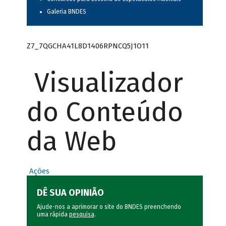
Galeria BNDES
Z7_7QGCHA41L8D1406RPNCQ5J1O11
Visualizador
do Conteúdo
da Web
Ações
DÊ SUA OPINIÃO
Ajude-nos a aprimorar o site do BNDES preenchendo
uma rápida
pesquisa
.