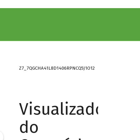
Z7_7QGCHA41L8D1406RPNCQ5J1O12
Visualizador
do