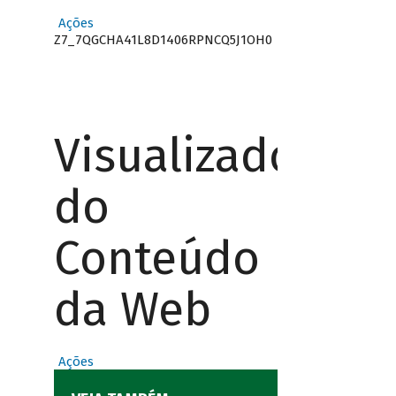
Ações
Z7_7QGCHA41L8D1406RPNCQ5J1OH0
Visualizador
do
Conteúdo
da Web
Ações