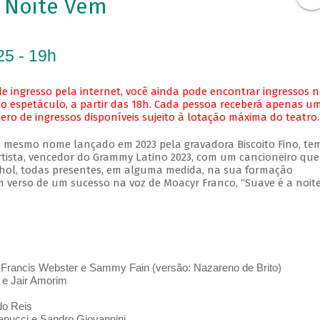
 Noite Vem
25 - 19h
e ingresso pela internet, você ainda pode encontrar ingressos 
o espetáculo, a partir das 18h. Cada pessoa receberá apenas u
o de ingressos disponíveis sujeito à lotação máxima do teatro.
 mesmo nome lançado em 2023 pela gravadora Biscoito Fino, te
rtista, vencedor do Grammy Latino 2023, com um cancioneiro que
hol, todas presentes, em alguma medida, na sua formação
m verso de um sucesso na voz de Moacyr Franco, “Suave é a noite
ul Francis Webster e Sammy Fain (versão: Nazareno de Brito)
 e Jair Amorim
do Reis
Ranucci e Sandro Giovannini