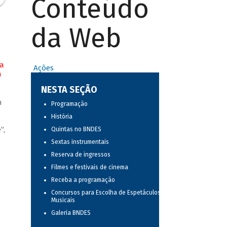
Conteúdo
da Web
na
Ações
m
NESTA SEÇÃO
m
Programação
História
”,
Quintas no BNDES
Sextas instrumentais
Reserva de ingressos
Filmes e festivais de cinema
Receba a programação
Concursos para Escolha de Espetáculos
Musicais
Galeria BNDES