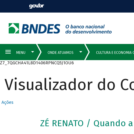
Z7_7QGCHA41L8D1406RPNCQ5J1OU6
Visualizador do 
Ações
ZÉ RENATO / Quando a