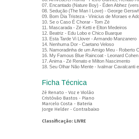
07. Encantado (Nature Boy) - Éden Abhez (vers
08. Sedução (The Man I Love) - George Gerswhi
09. Bom Dia Tristeza - Vinicius de Moraes e Ad
10. Se o Caso É Chorar - Tom Zé
11. Mascarada - Zé Ketti e Elton Medeiros
12. Beatriz - Edu Lobo e Chico Buarque
13. Esta Tarde Vi Llover - Armando Manzanero
14. Nenhuma Dor - Caetano Veloso
15. Namoradinha de um Amigo Meu - Roberto C
16. My Famous Blue Raincoat - Leonard Cohen
17. Anima - Zé Renato e Milton Nascimento
18. Seu Olhar Não Mente - Ivalmar Cavalcanti 
Ficha Técnica
Zé Renato - Voz e Violão
Cristóvão Bastos - Piano
Marcelo Costa - Bateria
Jorge Helder - Contrabaixo
Classificação: LIVRE