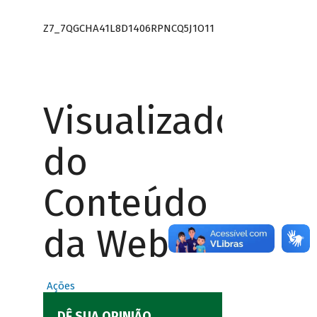
Z7_7QGCHA41L8D1406RPNCQ5J1O11
Visualizador
do
Conteúdo
da Web
Ações
DÊ SUA OPINIÃO