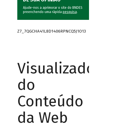
Ajude-nos a aprimorar o site do BNDES
preenchendo uma rápida
pesquisa
.
Z7_7QGCHA41L8D1406RPNCQ5J1O13
Visualizador
do
Conteúdo
da Web