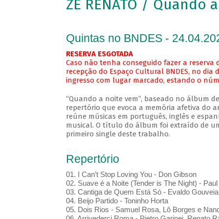
ZÉ RENATO / Quando a
Quintas no BNDES - 24.04.20
RESERVA ESGOTADA
Caso não tenha conseguido fazer a reserva d
recepção do Espaço Cultural BNDES, no dia d
ingresso com lugar marcado, estando o númer
“Quando a noite vem”, baseado no álbum de
repertório que evoca a memória afetiva do a
reúne músicas em português, inglês e espan
musical. O título do álbum foi extraído de u
primeiro single deste trabalho.
Repertório
01. I Can’t Stop Loving You - Don Gibson
02. Suave é a Noite (Tender is The Night) - Pa
03. Cantiga de Quem Está Só - Evaldo Gouveia
04. Beijo Partido - Toninho Horta
05. Dois Rios - Samuel Rosa, Lô Borges e Nan
06. Arrivederci Roma - Pietro Garinei, Renato 