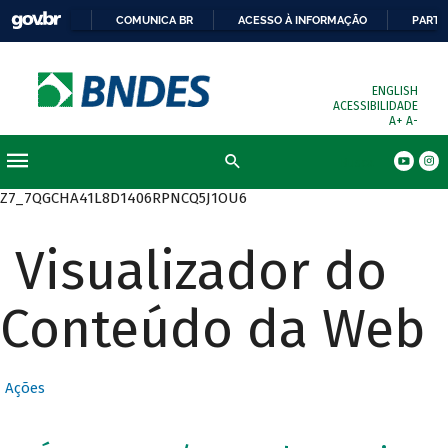
COMUNICA BR
ACESSO À INFORMAÇÃO
PARTI
ENGLISH
ACESSIBILIDADE
A+
A-
Busca
Z7_7QGCHA41L8D1406RPNCQ5J1OU6
Visualizador do
Conteúdo da Web
Ações