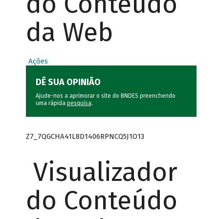
do Conteúdo
da Web
Ações
DÊ SUA OPINIÃO
Ajude-nos a aprimorar o site do BNDES preenchendo
uma rápida
pesquisa
.
Z7_7QGCHA41L8D1406RPNCQ5J1O13
Visualizador
do Conteúdo