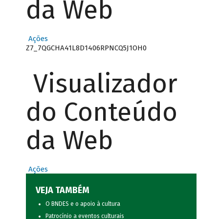
da Web
Ações
Z7_7QGCHA41L8D1406RPNCQ5J1OH0
Visualizador
do Conteúdo
da Web
Ações
VEJA TAMBÉM
O BNDES e o apoio à cultura
Patrocínio a eventos culturais