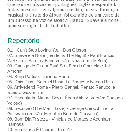
que reúne músicas em português, inglês e espanhol,
todas presentes, em alguma medida, na sua formação
musical. O título do álbum foi extraído de um verso de
um sucesso na voz de Moacyr Franco, “Suave é a noite”,
primeiro single deste trabalho.
Repertório
01. I Can’t Stop Loving You - Don Gibson
02. Suave é a Noite (Tender is The Night) - Paul Francis
Webster e Sammy Fain (versão: Nazareno de Brito)
03. Cantiga de Quem Está Só - Evaldo Gouveia e Jair
Amorim
04. Beijo Partido - Toninho Horta
05. Dois Rios - Samuel Rosa, Lô Borges e Nando Reis
06. Arrivederci Roma - Pietro Garinei, Renato Ranucci e
Sandro Giovannini
07. Encantado (Nature Boy) - Éden Abhez (versão: Caetano
Veloso)
08. Sedução (The Man I Love) - George Gerswhin e Ira
Gerswhin (versão: Hermínio Bello de Carvalho)
09. Bom Dia Tristeza - Vinicius de Moraes e Adoniran
Barbosa
10. Se o Caso É Chorar - Tom Zé