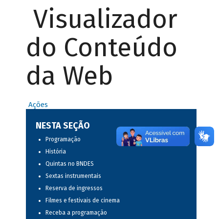
Visualizador
do Conteúdo
da Web
Ações
NESTA SEÇÃO
Programação
História
Quintas no BNDES
Sextas instrumentais
Reserva de ingressos
Filmes e festivais de cinema
Receba a programação