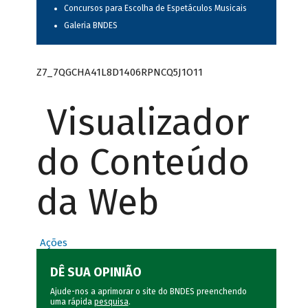
Concursos para Escolha de Espetáculos Musicais
Galeria BNDES
Z7_7QGCHA41L8D1406RPNCQ5J1O11
Visualizador
do Conteúdo
da Web
Ações
DÊ SUA OPINIÃO
Ajude-nos a aprimorar o site do BNDES preenchendo
uma rápida
pesquisa
.