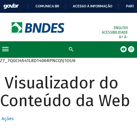
COMUNICA BR
ACESSO À INFORMAÇÃO
PARTI
ENGLISH
ACESSIBILIDADE
A+
A-
Busca
Z7_7QGCHA41L8D1406RPNCQ5J1OU6
Visualizador do
Conteúdo da Web
Ações