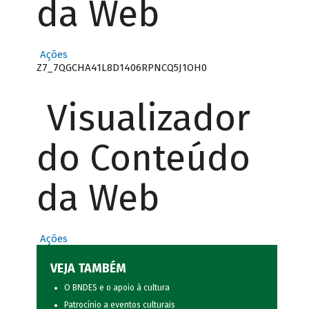
da Web
Ações
Z7_7QGCHA41L8D1406RPNCQ5J1OH0
Visualizador
do Conteúdo
da Web
Ações
VEJA TAMBÉM
O BNDES e o apoio à cultura
Patrocínio a eventos culturais