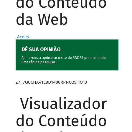
do Conteúdo
da Web
Ações
DÊ SUA OPINIÃO
Ajude-nos a aprimorar o site do BNDES preenchendo
uma rápida
pesquisa
.
Z7_7QGCHA41L8D1406RPNCQ5J1O13
Visualizador
do Conteúdo