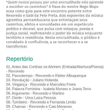
"
Quem nunca passou por uma encruzilhada não aprende
a escolher os caminhos
." A frase do mestre Nego Bispo
ecoa como guia para este encontro potente entre
Revoredo e Gabi da Pele Preta, dois expoentes da música
agrestina pernambucana que entrelaçam seus
caminhos, afetos e sonoridades em um espetáculo
poético e visceral, que pulsa com sotaque, poesia e
justiça social, reafirmando o poder da música enquanto
território e resistência. Nesta encruzilhada, o público é
convidado à confluência, a se reconhecer e a se
transformar.
Repertório
01. Antes das Cortinas se Abrirem (Entrada/Abertura/Poesia)
- Revoredo
02. Passotempo - Revoredo e Kleber Albuquerque
03. Revolução - Juliano Holanda
04. Vingança - Revoredo e Marcelino Freire
04. Palavra Feminina - Isabela Moraes e Joana Terra
06. Argumento - Revoredo e Martins
07. Gente - Uma Luiza Pessoa
08. Tumbeiro - Revoredo e Fernanda Limão
09. Chamas - Revoredo e Caio Meneses