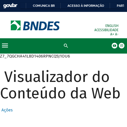
COMUNICA BR
ACESSO À INFORMAÇÃO
PARTI
ENGLISH
ACESSIBILIDADE
A+
A-
Busca
Z7_7QGCHA41L8D1406RPNCQ5J1OU6
Visualizador do
Conteúdo da Web
Ações