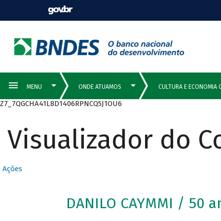
Z7_7QGCHA41L8D1406RPNCQ5J1OU6
Visualizador do 
Ações
DANILO CAYMMI / 50 a