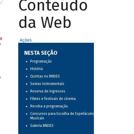
Conteúdo
da Web
na
Ações
m
NESTA SEÇÃO
Programação
História
Quintas no BNDES
o
Sextas instrumentais
Reserva de ingressos
Filmes e festivais de cinema
Receba a programação
Concursos para Escolha de Espetáculos
Musicais
Galeria BNDES