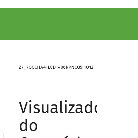
Z7_7QGCHA41L8D1406RPNCQ5J1O12
Visualizador
do