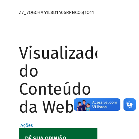
Z7_7QGCHA41L8D1406RPNCQ5J1O11
Visualizador
do
Conteúdo
da Web
Ações
DÊ SUA OPINIÃO