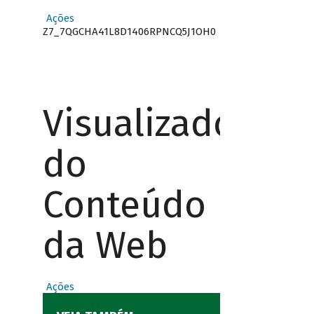
Ações
Z7_7QGCHA41L8D1406RPNCQ5J1OH0
Visualizador
do
Conteúdo
da Web
Ações