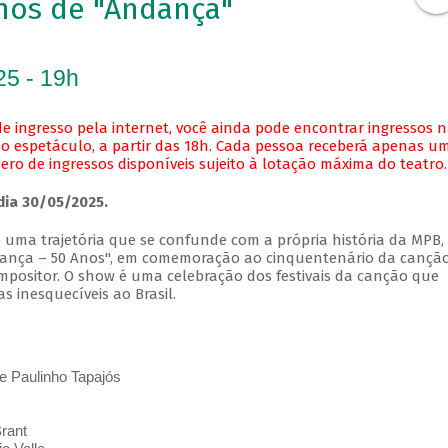
nos de "Andança"
25 - 19h
e ingresso pela internet, você ainda pode encontrar ingressos 
o espetáculo, a partir das 18h. Cada pessoa receberá apenas u
o de ingressos disponíveis sujeito à lotação máxima do teatro.
dia 30/05/2025.
e uma trajetória que se confunde com a própria história da MPB,
ança – 50 Anos", em comemoração ao cinquentenário da cançã
mpositor. O show é uma celebração dos festivais da canção que
 inesquecíveis ao Brasil.
 Paulinho Tapajós
rant