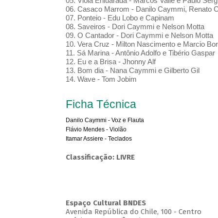
05. Viola Enluarada - Marcos Valle e Paulo Sérgi
06. Casaco Marrom - Danilo Caymmi, Renato C
07. Ponteio - Edu Lobo e Capinam
08. Saveiros - Dori Caymmi e Nelson Motta
09. O Cantador - Dori Caymmi e Nelson Motta
10. Vera Cruz - Milton Nascimento e Marcio Bo
11. Sá Marina - Antônio Adolfo e Tibério Gaspar
12. Eu e a Brisa - Jhonny Alf
13. Bom dia - Nana Caymmi e Gilberto Gil
14. Wave - Tom Jobim
Ficha Técnica
Danilo Caymmi - Voz e Flauta
Flávio Mendes - Violão
Itamar Assiere - Teclados
Classificação: LIVRE
Espaço Cultural BNDES
Avenida República do Chile, 100 - Centro