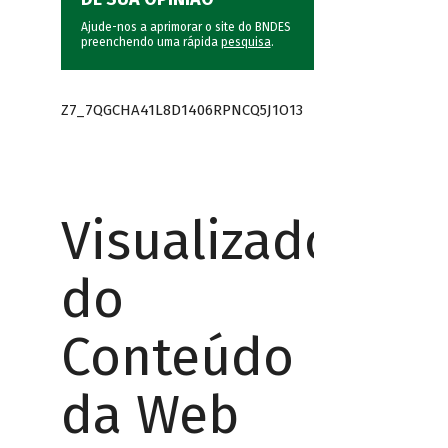
Ajude-nos a aprimorar o site do BNDES
preenchendo uma rápida
pesquisa
.
Z7_7QGCHA41L8D1406RPNCQ5J1O13
Visualizador
do
Conteúdo
da Web