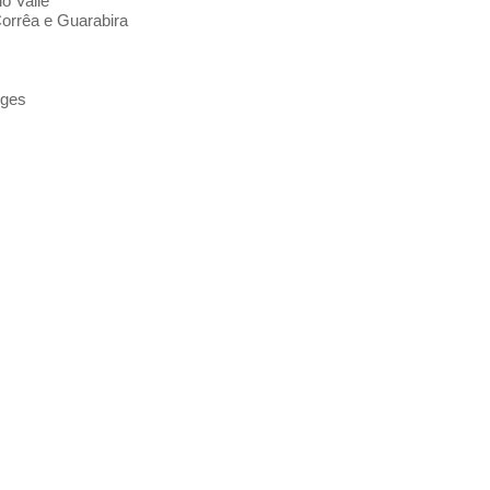
o Valle
orrêa e Guarabira
rges