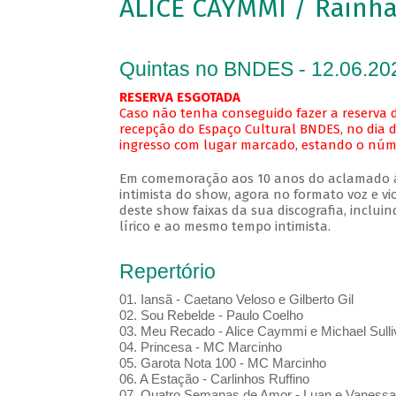
ALICE CAYMMI / Rainha 
Quintas no BNDES - 12.06.20
RESERVA ESGOTADA
Caso não tenha conseguido fazer a reserva d
recepção do Espaço Cultural BNDES, no dia d
ingresso com lugar marcado, estando o númer
Em comemoração aos 10 anos do aclamado ál
intimista do show, agora no formato voz e vi
deste show faixas da sua discografia, inclui
lírico e ao mesmo tempo intimista.
Repertório
01. Iansã - Caetano Veloso e Gilberto Gil
02. Sou Rebelde - Paulo Coelho
03. Meu Recado - Alice Caymmi e Michael Sulli
04. Princesa - MC Marcinho
05. Garota Nota 100 - MC Marcinho
06. A Estação - Carlinhos Ruffino
07. Quatro Semanas de Amor - Luan e Vanessa