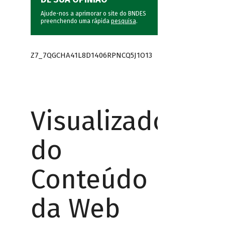
Ajude-nos a aprimorar o site do BNDES
preenchendo uma rápida
pesquisa
.
Z7_7QGCHA41L8D1406RPNCQ5J1O13
Visualizador
do
Conteúdo
da Web