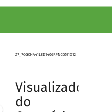
Z7_7QGCHA41L8D1406RPNCQ5J1O12
Visualizador
do