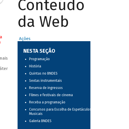
Conteúdo
da Web
na
Ações
m
NESTA SEÇÃO
mais
Programação
História
áter
Quintas no BNDES
Sextas instrumentais
Reserva de ingressos
Filmes e festivais de cinema
Receba a programação
Concursos para Escolha de Espetáculos
Musicais
Galeria BNDES