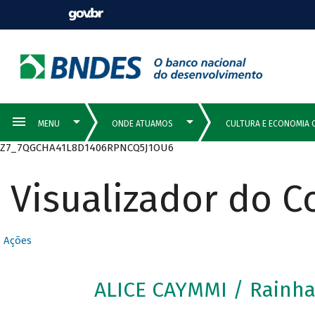
Z7_7QGCHA41L8D1406RPNCQ5J1OU6
Visualizador do 
Ações
ALICE CAYMMI / Rainha 