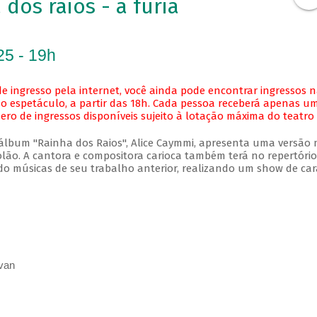
dos raios - a fúria
25 - 19h
e ingresso pela internet, você ainda pode encontrar ingressos 
o espetáculo, a partir das 18h. Cada pessoa receberá apenas u
o de ingressos disponíveis sujeito à lotação máxima do teatro
bum "Rainha dos Raios", Alice Caymmi, apresenta uma versão 
olão. A cantora e compositora carioca também terá no repertório
ndo músicas de seu trabalho anterior, realizando um show de car
van