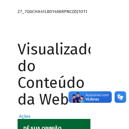
Z7_7QGCHA41L8D1406RPNCQ5J1O11
Visualizador
do
Conteúdo
da Web
Ações
DÊ SUA OPINIÃO