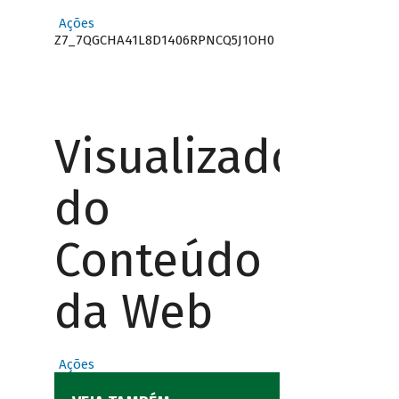
Ações
Z7_7QGCHA41L8D1406RPNCQ5J1OH0
Visualizador
do
Conteúdo
da Web
Ações