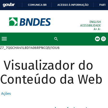
COMUNICA BR
ACESSO À INFORMAÇÃO
PARTI
ENGLISH
ACESSIBILIDADE
A+
A-
Busca
Z7_7QGCHA41L8D1406RPNCQ5J1OU6
Visualizador do
Conteúdo da Web
Ações