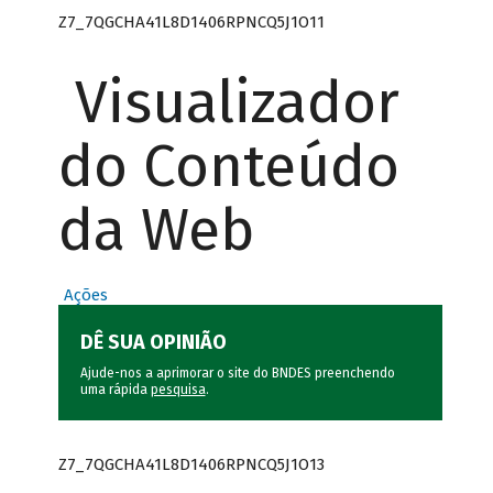
Z7_7QGCHA41L8D1406RPNCQ5J1O11
Visualizador
do Conteúdo
da Web
Ações
DÊ SUA OPINIÃO
Ajude-nos a aprimorar o site do BNDES preenchendo
uma rápida
pesquisa
.
Z7_7QGCHA41L8D1406RPNCQ5J1O13