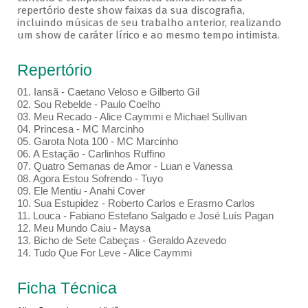
repertório deste show faixas da sua discografia,
incluindo músicas de seu trabalho anterior, realizando
um show de caráter lírico e ao mesmo tempo intimista.
Repertório
01. Iansã - Caetano Veloso e Gilberto Gil
02. Sou Rebelde - Paulo Coelho
03. Meu Recado - Alice Caymmi e Michael Sullivan
04. Princesa - MC Marcinho
05. Garota Nota 100 - MC Marcinho
06. A Estação - Carlinhos Ruffino
07. Quatro Semanas de Amor - Luan e Vanessa
08. Agora Estou Sofrendo - Tuyo
09. Ele Mentiu - Anahi Cover
10. Sua Estupidez - Roberto Carlos e Erasmo Carlos
11. Louca - Fabiano Estefano Salgado e José Luís Pagan
12. Meu Mundo Caiu - Maysa
13. Bicho de Sete Cabeças - Geraldo Azevedo
14. Tudo Que For Leve - Alice Caymmi
Ficha Técnica