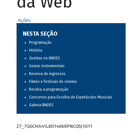
da Web
Ações
NESTA SEÇÃO
Programação
História
Quintas no BNDES
Sextas instrumentais
Reserva de ingressos
Filmes e festivais de cinema
Receba a programação
Concursos para Escolha de Espetáculos Musicais
Galeria BNDES
Z7_7QGCHA41L8D1406RPNCQ5J1O11