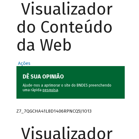
Visualizador
do Conteúdo
da Web
Ações
DÊ SUA OPINIÃO
Ajude-nos a aprimorar o site do BNDES preenchendo
uma rápida
pesquisa
.
Z7_7QGCHA41L8D1406RPNCQ5J1O13
Visualizador