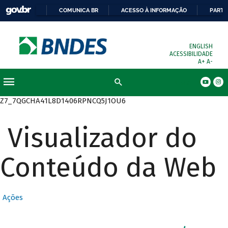
COMUNICA BR
ACESSO À INFORMAÇÃO
PARTI
ENGLISH
ACESSIBILIDADE
A+
A-
Busca
Z7_7QGCHA41L8D1406RPNCQ5J1OU6
Visualizador do
Conteúdo da Web
Ações