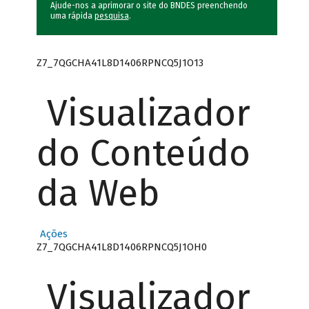
Ajude-nos a aprimorar o site do BNDES preenchendo
uma rápida
pesquisa
.
Z7_7QGCHA41L8D1406RPNCQ5J1O13
Visualizador
do Conteúdo
da Web
Ações
Z7_7QGCHA41L8D1406RPNCQ5J1OH0
Visualizador