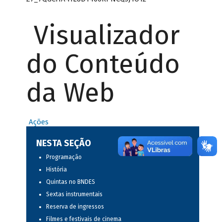
Visualizador
do Conteúdo
da Web
Ações
NESTA SEÇÃO
Programação
História
Quintas no BNDES
Sextas instrumentais
Reserva de ingressos
Filmes e festivais de cinema