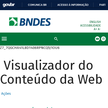
COMUNICA BR
ACESSO À INFORMAÇÃO
PARTI
ENGLISH
ACESSIBILIDADE
A+
A-
Busca
Z7_7QGCHA41L8D1406RPNCQ5J1OU6
Visualizador do
Conteúdo da Web
Ações