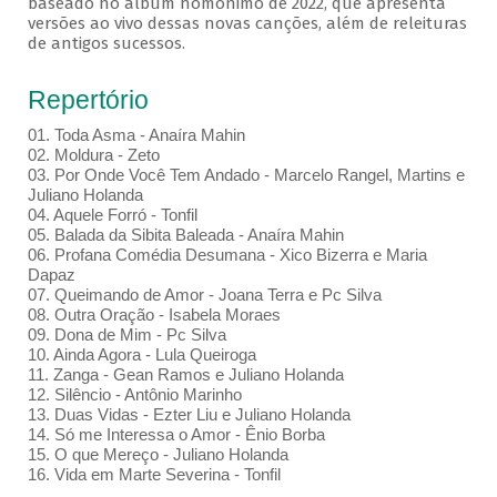
baseado no álbum homônimo de 2022, que apresenta
versões ao vivo dessas novas canções, além de releituras
de antigos sucessos.
Repertório
01. Toda Asma - Anaíra Mahin
02. Moldura - Zeto
03. Por Onde Você Tem Andado - Marcelo Rangel, Martins e
Juliano Holanda
04. Aquele Forró - Tonfil
05. Balada da Sibita Baleada - Anaíra Mahin
06. Profana Comédia Desumana - Xico Bizerra e Maria
Dapaz
07. Queimando de Amor - Joana Terra e Pc Silva
08. Outra Oração - Isabela Moraes
09. Dona de Mim - Pc Silva
10. Ainda Agora - Lula Queiroga
11. Zanga - Gean Ramos e Juliano Holanda
12. Silêncio - Antônio Marinho
13. Duas Vidas - Ezter Liu e Juliano Holanda
14. Só me Interessa o Amor - Ênio Borba
15. O que Mereço - Juliano Holanda
16. Vida em Marte Severina - Tonfil