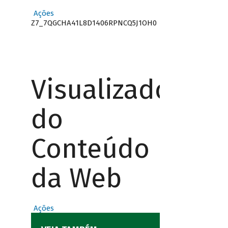
Ações
Z7_7QGCHA41L8D1406RPNCQ5J1OH0
Visualizador
do
Conteúdo
da Web
Ações