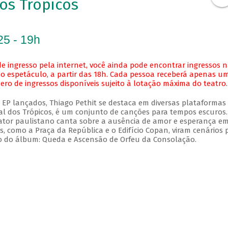
os Trópicos
25 - 19h
e ingresso pela internet, você ainda pode encontrar ingressos 
o espetáculo, a partir das 18h. Cada pessoa receberá apenas u
o de ingressos disponíveis sujeito à lotação máxima do teatro.
EP lançados, Thiago Pethit se destaca em diversas plataformas
l dos Trópicos, é um conjunto de canções para tempos escuros.
 ator paulistano canta sobre a ausência de amor e esperança e
, como a Praça da República e o Edifício Copan, viram cenários 
tulo do álbum: Queda e Ascensão de Orfeu da Consolação.