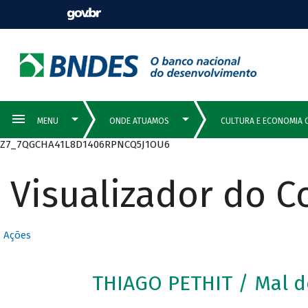
Z7_7QGCHA41L8D1406RPNCQ5J1OU6
Visualizador do 
Ações
THIAGO PETHIT / Mal d