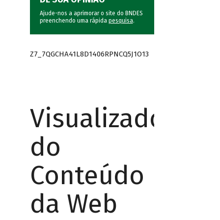
Ajude-nos a aprimorar o site do BNDES
preenchendo uma rápida
pesquisa
.
Z7_7QGCHA41L8D1406RPNCQ5J1O13
Visualizador
do
Conteúdo
da Web