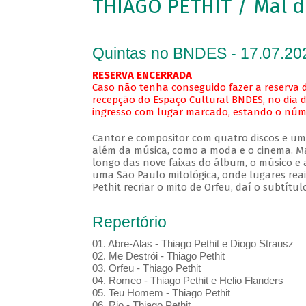
THIAGO PETHIT / Mal d
Quintas no BNDES - 17.07.20
RESERVA ENCERRADA
Caso não tenha conseguido fazer a reserva d
recepção do Espaço Cultural BNDES, no dia d
ingresso com lugar marcado, estando o númer
Cantor e compositor com quatro discos e um 
além da música, como a moda e o cinema. Ma
longo das nove faixas do álbum, o músico e
uma São Paulo mitológica, onde lugares reais
Pethit recriar o mito de Orfeu, daí o subtí
Repertório
01. Abre-Alas - Thiago Pethit e Diogo Strausz
02. Me Destrói - Thiago Pethit
03. Orfeu - Thiago Pethit
04. Romeo - Thiago Pethit e Helio Flanders
05. Teu Homem - Thiago Pethit
06. Rio - Thiago Pethit