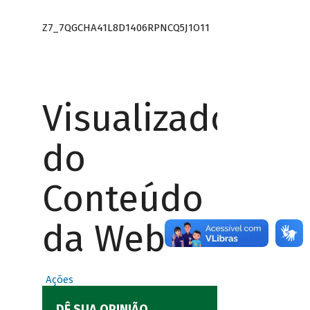
Z7_7QGCHA41L8D1406RPNCQ5J1O11
Visualizador
do
Conteúdo
da Web
Ações
DÊ SUA OPINIÃO