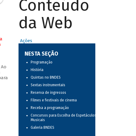
Conteúdo
da Web
na
Ações
m
NESTA SEÇÃO
Programação
 Ao
História
m
para
Quintas no BNDES
Sextas instrumentais
Reserva de ingressos
Filmes e festivais de cinema
Receba a programação
Concursos para Escolha de Espetáculos
Musicais
Galeria BNDES