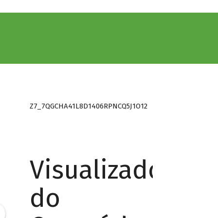
Z7_7QGCHA41L8D1406RPNCQ5J1O12
Visualizador
do