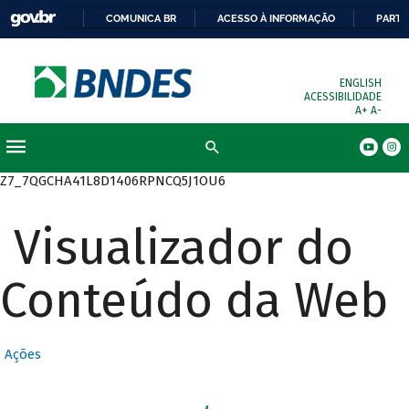
COMUNICA BR
ACESSO À INFORMAÇÃO
PARTI
ENGLISH
ACESSIBILIDADE
A+
A-
Busca
Z7_7QGCHA41L8D1406RPNCQ5J1OU6
Visualizador do
Conteúdo da Web
Ações