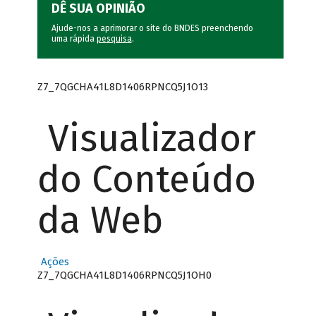
DÊ SUA OPINIÃO
Ajude-nos a aprimorar o site do BNDES preenchendo
uma rápida
pesquisa
.
Z7_7QGCHA41L8D1406RPNCQ5J1O13
Visualizador
do Conteúdo
da Web
Ações
Z7_7QGCHA41L8D1406RPNCQ5J1OH0