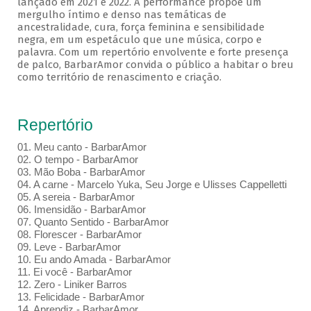
lançado em 2021 e 2022. A performance propõe um
mergulho íntimo e denso nas temáticas de
ancestralidade, cura, força feminina e sensibilidade
negra, em um espetáculo que une música, corpo e
palavra. Com um repertório envolvente e forte presença
de palco, BarbarAmor convida o público a habitar o breu
como território de renascimento e criação.
Repertório
01. Meu canto - BarbarAmor
02. O tempo - BarbarAmor
03. Mão Boba - BarbarAmor
04. A carne - Marcelo Yuka, Seu Jorge e Ulisses Cappelletti
05. A sereia - BarbarAmor
06. Imensidão - BarbarAmor
07. Quanto Sentido - BarbarAmor
08. Florescer - BarbarAmor
09. Leve - BarbarAmor
10. Eu ando Amada - BarbarAmor
11. Ei você - BarbarAmor
12. Zero - Liniker Barros
13. Felicidade - BarbarAmor
14. Aprendiz - BarbarAmor