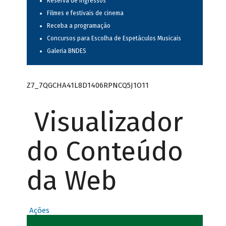
Reserva de ingressos
Filmes e festivais de cinema
Receba a programação
Concursos para Escolha de Espetáculos Musicais
Galeria BNDES
Z7_7QGCHA41L8D1406RPNCQ5J1O11
Visualizador
do Conteúdo
da Web
Ações