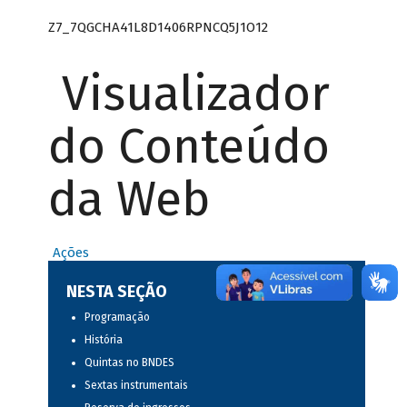
Z7_7QGCHA41L8D1406RPNCQ5J1O12
Visualizador
do Conteúdo
da Web
Ações
NESTA SEÇÃO
Programação
História
Quintas no BNDES
Sextas instrumentais