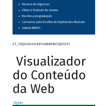
Reserva de ingressos
Filmes e festivais de cinema
Receba a programação
Concursos para Escolha de Espetáculos Musicais
Galeria BNDES
Z7_7QGCHA41L8D1406RPNCQ5J1O11
Visualizador
do Conteúdo
da Web
Ações