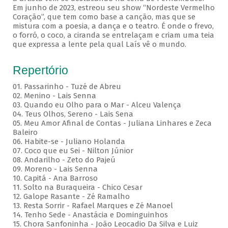
Em junho de 2023, estreou seu show “Nordeste Vermelho
Coração”, que tem como base a canção, mas que se
mistura com a poesia, a dança e o teatro. É onde o frevo,
o forró, o coco, a ciranda se entrelaçam e criam uma teia
que expressa a lente pela qual Laís vê o mundo.
Repertório
01. Passarinho - Tuzé de Abreu
02. Menino - Lais Senna
03. Quando eu Olho para o Mar - Alceu Valença
04. Teus Olhos, Sereno - Lais Sena
05. Meu Amor Afinal de Contas - Juliana Linhares e Zeca
Baleiro
06. Habite-se - Juliano Holanda
07. Coco que eu Sei - Nilton Júnior
08. Andarilho - Zeto do Pajeú
09. Moreno - Lais Senna
10. Capitá - Ana Barroso
11. Solto na Buraqueira - Chico Cesar
12. Galope Rasante - Zé Ramalho
13. Resta Sorrir - Rafael Marques e Zé Manoel
14. Tenho Sede - Anastácia e Dominguinhos
15. Chora Sanfoninha - João Leocadio Da Silva e Luiz