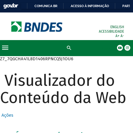
COMUNICA BR
ACESSO À INFORMAÇÃO
PARTI
ENGLISH
ACESSIBILIDADE
A+
A-
Busca
Z7_7QGCHA41L8D1406RPNCQ5J1OU6
Visualizador do
Conteúdo da Web
Ações