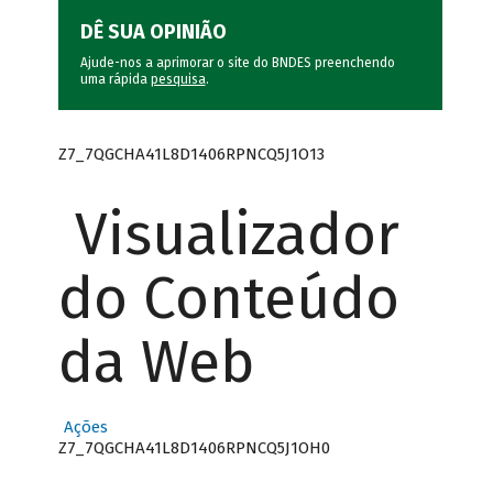
DÊ SUA OPINIÃO
Ajude-nos a aprimorar o site do BNDES preenchendo
uma rápida
pesquisa
.
Z7_7QGCHA41L8D1406RPNCQ5J1O13
Visualizador
do Conteúdo
da Web
Ações
Z7_7QGCHA41L8D1406RPNCQ5J1OH0