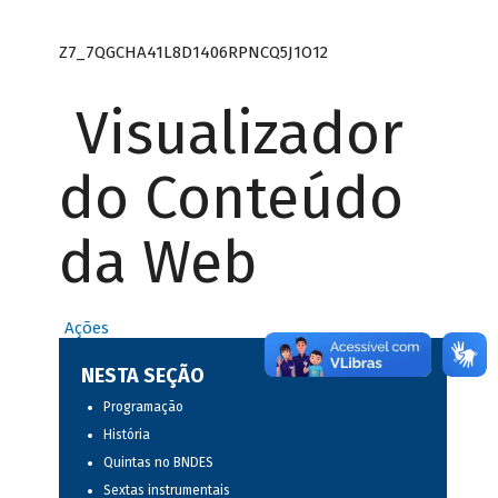
Z7_7QGCHA41L8D1406RPNCQ5J1O12
Visualizador
do Conteúdo
da Web
Ações
NESTA SEÇÃO
Programação
História
Quintas no BNDES
Sextas instrumentais