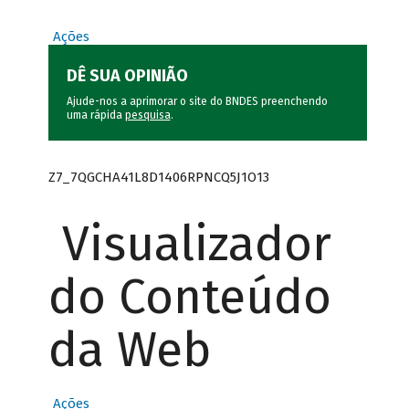
Ações
DÊ SUA OPINIÃO
Ajude-nos a aprimorar o site do BNDES preenchendo
uma rápida
pesquisa
.
Z7_7QGCHA41L8D1406RPNCQ5J1O13
Visualizador
do Conteúdo
da Web
Ações