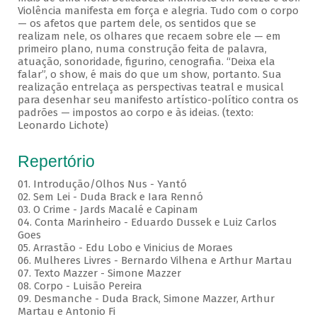
Violência manifesta em força e alegria. Tudo com o corpo
— os afetos que partem dele, os sentidos que se
realizam nele, os olhares que recaem sobre ele — em
primeiro plano, numa construção feita de palavra,
atuação, sonoridade, figurino, cenografia. “Deixa ela
falar”, o show, é mais do que um show, portanto. Sua
realização entrelaça as perspectivas teatral e musical
para desenhar seu manifesto artístico-político contra os
padrões — impostos ao corpo e às ideias. (texto:
Leonardo Lichote)
Repertório
01. Introdução/Olhos Nus - Yantó
02. Sem Lei - Duda Brack e Iara Rennó
03. O Crime - Jards Macalé e Capinam
04. Conta Marinheiro - Eduardo Dussek e Luiz Carlos
Goes
05. Arrastão - Edu Lobo e Vinicius de Moraes
06. Mulheres Livres - Bernardo Vilhena e Arthur Martau
07. Texto Mazzer - Simone Mazzer
08. Corpo - Luisão Pereira
09. Desmanche - Duda Brack, Simone Mazzer, Arthur
Martau e Antonio Fi