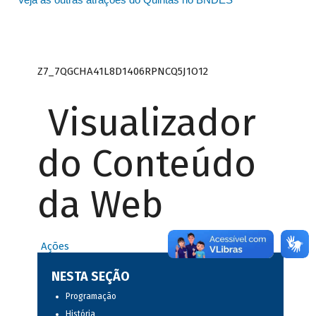
Z7_7QGCHA41L8D1406RPNCQ5J1O12
Visualizador
do Conteúdo
da Web
Ações
NESTA SEÇÃO
Programação
História