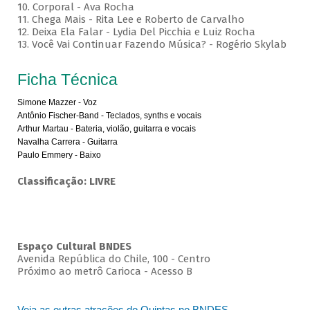
10. Corporal - Ava Rocha
11. Chega Mais - Rita Lee e Roberto de Carvalho
12. Deixa Ela Falar - Lydia Del Picchia e Luiz Rocha
13. Você Vai Continuar Fazendo Música? - Rogério Skylab
Ficha Técnica
Simone Mazzer - Voz
Antônio Fischer-Band - Teclados, synths e vocais
Arthur Martau - Bateria, violão, guitarra e vocais
Navalha Carrera - Guitarra
Paulo Emmery - Baixo
Classificação: LIVRE
Espaço Cultural BNDES
Avenida República do Chile, 100 - Centro
Próximo ao metrô Carioca - Acesso B
Veja as outras atrações do Quintas no BNDES