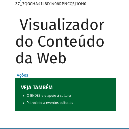
Z7_7QGCHA41L8D1406RPNCQ5J1OH0
Visualizador
do Conteúdo
da Web
Ações
VEJA TAMBÉM
O BNDES e o apoio à cultura
Patrocínio a eventos culturais