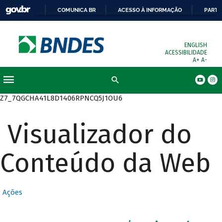
COMUNICA BR
ACESSO À INFORMAÇÃO
PARTI
ENGLISH
ACESSIBILIDADE
A+
A-
Busca
Z7_7QGCHA41L8D1406RPNCQ5J1OU6
Visualizador do
Conteúdo da Web
Ações