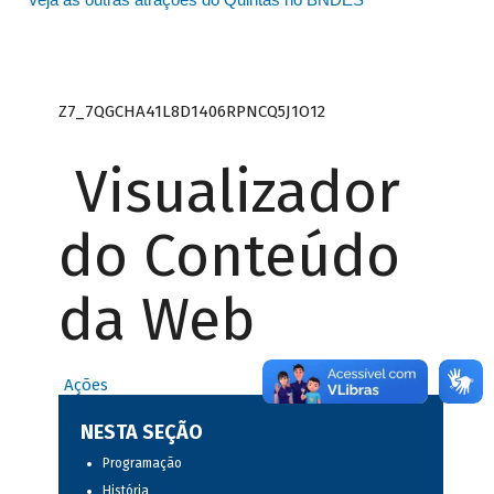
Z7_7QGCHA41L8D1406RPNCQ5J1O12
Visualizador
do Conteúdo
da Web
Ações
NESTA SEÇÃO
Programação
História