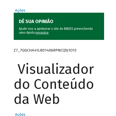
Ações
DÊ SUA OPINIÃO
Ajude-nos a aprimorar o site do BNDES preenchendo
uma rápida
pesquisa
.
Z7_7QGCHA41L8D1406RPNCQ5J1O13
Visualizador
do Conteúdo
da Web
Ações