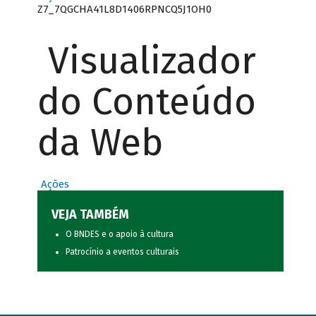
Z7_7QGCHA41L8D1406RPNCQ5J1OH0
Visualizador
do Conteúdo
da Web
Ações
VEJA TAMBÉM
O BNDES e o apoio à cultura
Patrocínio a eventos culturais