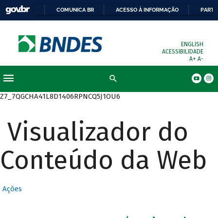
COMUNICA BR
ACESSO À INFORMAÇÃO
PARTI
ENGLISH
ACESSIBILIDADE
A+
A-
Busca
Z7_7QGCHA41L8D1406RPNCQ5J1OU6
Visualizador do
Conteúdo da Web
Ações