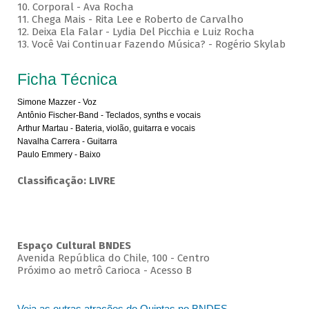
10. Corporal - Ava Rocha
11. Chega Mais - Rita Lee e Roberto de Carvalho
12. Deixa Ela Falar - Lydia Del Picchia e Luiz Rocha
13. Você Vai Continuar Fazendo Música? - Rogério Skylab
Ficha Técnica
Simone Mazzer - Voz
Antônio Fischer-Band - Teclados, synths e vocais
Arthur Martau - Bateria, violão, guitarra e vocais
Navalha Carrera - Guitarra
Paulo Emmery - Baixo
Classificação: LIVRE
Espaço Cultural BNDES
Avenida República do Chile, 100 - Centro
Próximo ao metrô Carioca - Acesso B
Veja as outras atrações do Quintas no BNDES