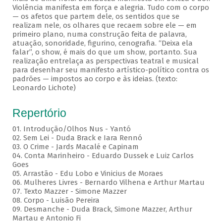
Violência manifesta em força e alegria. Tudo com o corpo
— os afetos que partem dele, os sentidos que se
realizam nele, os olhares que recaem sobre ele — em
primeiro plano, numa construção feita de palavra,
atuação, sonoridade, figurino, cenografia. “Deixa ela
falar”, o show, é mais do que um show, portanto. Sua
realização entrelaça as perspectivas teatral e musical
para desenhar seu manifesto artístico-político contra os
padrões — impostos ao corpo e às ideias. (texto:
Leonardo Lichote)
Repertório
01. Introdução/Olhos Nus - Yantó
02. Sem Lei - Duda Brack e Iara Rennó
03. O Crime - Jards Macalé e Capinam
04. Conta Marinheiro - Eduardo Dussek e Luiz Carlos
Goes
05. Arrastão - Edu Lobo e Vinicius de Moraes
06. Mulheres Livres - Bernardo Vilhena e Arthur Martau
07. Texto Mazzer - Simone Mazzer
08. Corpo - Luisão Pereira
09. Desmanche - Duda Brack, Simone Mazzer, Arthur
Martau e Antonio Fi