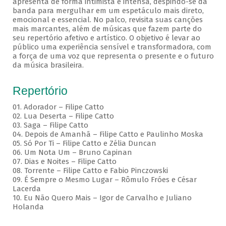
apresenta de forma intimista e intensa, despindo-se da
banda para mergulhar em um espetáculo mais direto,
emocional e essencial. No palco, revisita suas canções
mais marcantes, além de músicas que fazem parte do
seu repertório afetivo e artístico. O objetivo é levar ao
público uma experiência sensível e transformadora, com
a força de uma voz que representa o presente e o futuro
da música brasileira.
Repertório
01. Adorador – Filipe Catto
02. Lua Deserta – Filipe Catto
03. Saga – Filipe Catto
04. Depois de Amanhã – Filipe Catto e Paulinho Moska
05. Só Por Ti – Filipe Catto e Zélia Duncan
06. Um Nota Um – Bruno Capinan
07. Dias e Noites – Filipe Catto
08. Torrente – Filipe Catto e Fabio Pinczowski
09. É Sempre o Mesmo Lugar – Rômulo Fróes e César
Lacerda
10. Eu Não Quero Mais – Igor de Carvalho e Juliano
Holanda