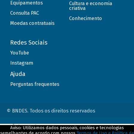
Equipamentos
Cultura e economia
criativa
Consulta PAC
Conhecimento
Moedas contratuais
Redes Sociais
YouTube
Instagram
Ajuda
Perguntas frequentes
© BNDES. Todos os direitos reservados
ConteÃºdo complementar
Aviso: Utilizamos dados pessoais, cookies e tecnologias
semelhantes de acordo com nossos
Termos de Uso e Política de