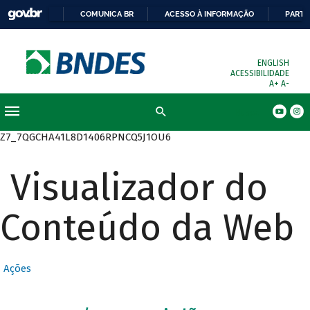
COMUNICA BR
ACESSO À INFORMAÇÃO
PARTI
ENGLISH
ACESSIBILIDADE
A+
A-
Busca
Z7_7QGCHA41L8D1406RPNCQ5J1OU6
Visualizador do
Conteúdo da Web
Ações