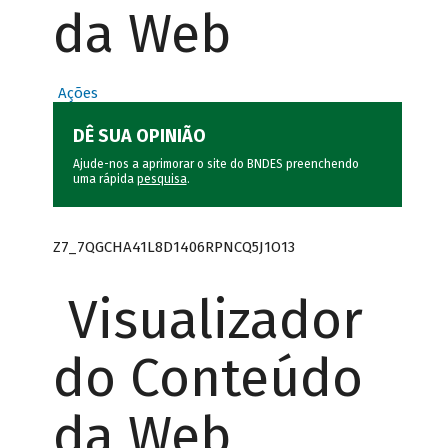
da Web
Ações
DÊ SUA OPINIÃO
Ajude-nos a aprimorar o site do BNDES preenchendo
uma rápida
pesquisa
.
Z7_7QGCHA41L8D1406RPNCQ5J1O13
Visualizador
do Conteúdo
da Web