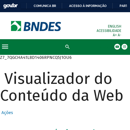
COMUNICA BR
ACESSO À INFORMAÇÃO
PARTI
ENGLISH
ACESSIBILIDADE
A+
A-
Busca
Z7_7QGCHA41L8D1406RPNCQ5J1OU6
Visualizador do
Conteúdo da Web
Ações