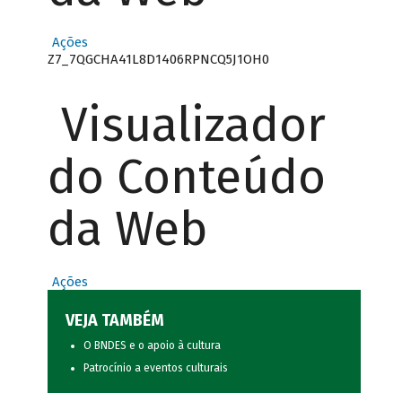
Ações
Z7_7QGCHA41L8D1406RPNCQ5J1OH0
Visualizador
do Conteúdo
da Web
Ações
VEJA TAMBÉM
O BNDES e o apoio à cultura
Patrocínio a eventos culturais