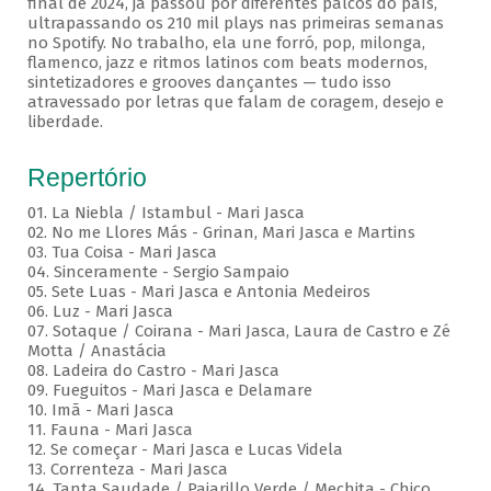
final de 2024, já passou por diferentes palcos do país,
ultrapassando os 210 mil plays nas primeiras semanas
no Spotify. No trabalho, ela une forró, pop, milonga,
flamenco, jazz e ritmos latinos com beats modernos,
sintetizadores e grooves dançantes — tudo isso
atravessado por letras que falam de coragem, desejo e
liberdade.
Repertório
01. La Niebla / Istambul - Mari Jasca
02. No me Llores Más - Grinan, Mari Jasca e Martins
03. Tua Coisa - Mari Jasca
04. Sinceramente - Sergio Sampaio
05. Sete Luas - Mari Jasca e Antonia Medeiros
06. Luz - Mari Jasca
07. Sotaque / Coirana - Mari Jasca, Laura de Castro e Zé
Motta / Anastácia
08. Ladeira do Castro - Mari Jasca
09. Fueguitos - Mari Jasca e Delamare
10. Imã - Mari Jasca
11. Fauna - Mari Jasca
12. Se começar - Mari Jasca e Lucas Videla
13. Correnteza - Mari Jasca
14. Tanta Saudade / Pajarillo Verde / Mechita - Chico